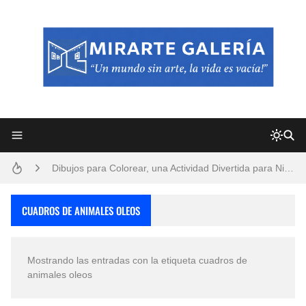
Frutas y Flores Para Colorear Imágenes
Pintores de Paisajes Famosos, Arte al Óleo
Dibujos para Colorear, una Actividad Divertida para Niños y Niñas
Dibujos Fáciles Para Pintar con Acrílico (Minimalismo Artístico)
CUADROS DE ANIMALES OLEOS
Convocatoria exposición itinerante "SEMILLAS DE ARMONÍA 2025"
Mostrando las entradas con la etiqueta
cuadros de
San Valentín Dibujos a Lápiz del 14 de Febrero
animales oleos
Rostros Bellos, La Perfección del Dibujo A Lápiz, Biryulina Vita