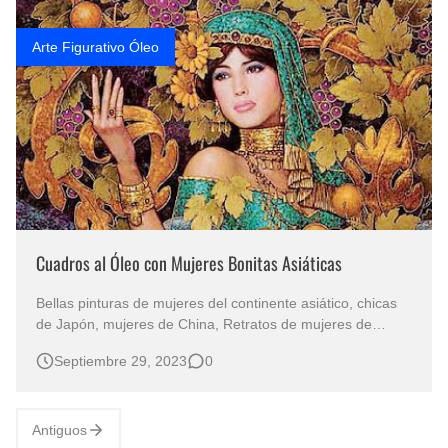
Arte Figurativo Óleo
Cuadros al Óleo con Mujeres Bonitas Asiáticas
Bellas pinturas de mujeres del continente asiático, chicas
de Japón, mujeres de China, Retratos de mujeres de
Corea, son mujeres con la típica belleza oriental, pintadas
Septiembre 29, 2023
0
con la milenaria técnica del óleo. Desde retratos con trajes
típicos, todos pintados con estilo realista. La mejor serie de
cuad…
Antiguos