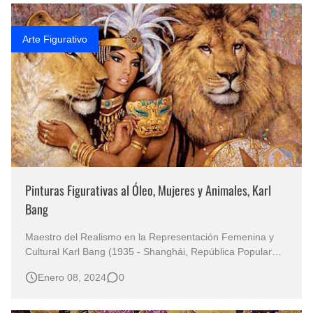
Fotos Artísticas de las Actrices de Hollywood Más Bellas del Mundo
Arte Figurativo
Que significan los cuadros de negras africanas?
El mundo del arte en pintura surrealista
Pinturas Figurativas al Óleo, Mujeres y Animales, Karl
Bang
Maestro del Realismo en la Representación Femenina y
Cultural Karl Bang (1935 - Shanghái, República Popular
China) Arte Figurativo al Óleo con Mujeres Bonitas y
Enero 08, 2024
0
Animales Salvajes Figura Humana Femenina al Óleo
Cuadros con Mujeres Pintadas Oleos Sobre Lienzo
Realismo en la Pintura Artístic…