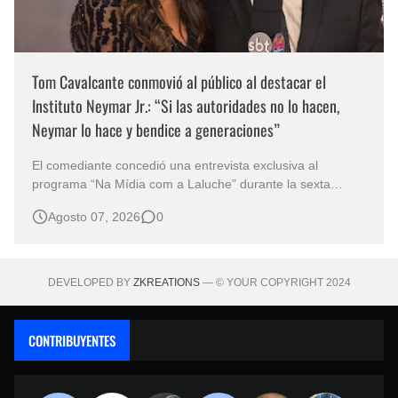
Tom Cavalcante conmovió al público al destacar el
Instituto Neymar Jr.: “Si las autoridades no lo hacen,
Neymar lo hace y bendice a generaciones”
El comediante concedió una entrevista exclusiva al
programa “Na Mídia com a Laluche” durante la sexta
edición de la Subasta del Instituto Neymar Jr., uno de los
Agosto 07, 2026
0
eventos benéficos más importantes de Brasil. En medio del
glamour de la sexta edición de la Subasta del Instituto
Neymar Jr., considerad…
DEVELOPED BY
ZKREATIONS
— © YOUR COPYRIGHT 2024
CONTRIBUYENTES