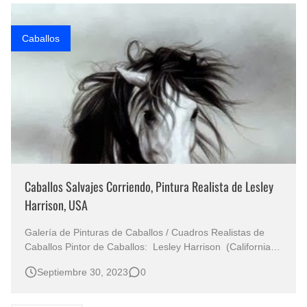
Rostros Bellos, La Perfección del Dibujo A Lápiz, Biryulina Vita
Caballos
Fotos Artísticas de las Actrices de Hollywood Más Bellas del Mundo
Que significan los cuadros de negras africanas?
El mundo del arte en pintura surrealista
Caballos Salvajes Corriendo, Pintura Realista de Lesley
Harrison, USA
Galería de Pinturas de Caballos / Cuadros Realistas de
Caballos Pintor de Caballos: Lesley Harrison (California
USA) Solo Cuadros de Caballos Pintados al Óleo Sobre
Septiembre 30, 2023
0
Lienzo Pintor Famoso de Estados Unidos de America
Realismo Caballos Pintura al Óleo Caballo Salvaje
Corriendo Espect…