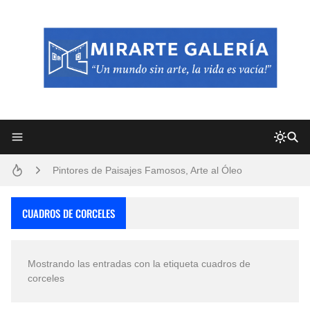
Frutas y Flores Para Colorear Imágenes
Pintores de Paisajes Famosos, Arte al Óleo
Dibujos para Colorear, una Actividad Divertida para Niños y Niñas
CUADROS DE CORCELES
Dibujos Fáciles Para Pintar con Acrílico (Minimalismo Artístico)
Mostrando las entradas con la etiqueta
cuadros de
Convocatoria exposición itinerante "SEMILLAS DE ARMONÍA 2025"
corceles
San Valentín Dibujos a Lápiz del 14 de Febrero