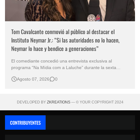
Tom Cavalcante conmovió al público al destacar el
Instituto Neymar Jr.: “Si las autoridades no lo hacen,
Neymar lo hace y bendice a generaciones”
El comediante concedió una entrevista exclusiva al
programa “Na Mídia com a Laluche” durante la sexta
edición de la Subasta del Instituto Neymar Jr., uno de los
Agosto 07, 2026
0
eventos benéficos más importantes de Brasil. En medio del
glamour de la sexta edición de la Subasta del Instituto
Neymar Jr., considerad…
DEVELOPED BY
ZKREATIONS
— © YOUR COPYRIGHT 2024
CONTRIBUYENTES