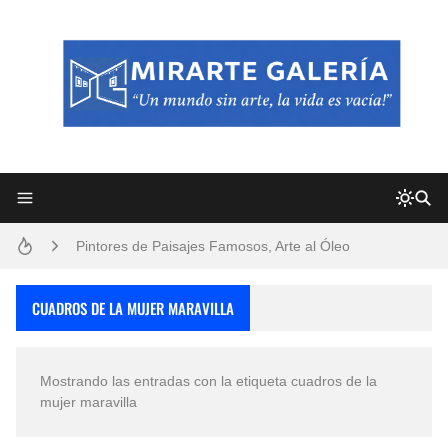
Frutas y Flores Para Colorear Imágenes
Pintores de Paisajes Famosos, Arte al Óleo
Dibujos para Colorear, una Actividad Divertida para Niños y Niñas
CUADROS DE LA MUJER MARAVILLA
Dibujos Fáciles Para Pintar con Acrílico (Minimalismo Artístico)
Mostrando las entradas con la etiqueta
cuadros de la
Convocatoria exposición itinerante "SEMILLAS DE ARMONÍA 2025"
mujer maravilla
San Valentín Dibujos a Lápiz del 14 de Febrero