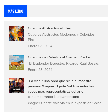
Fotos Artísticas de las Actrices de Hollywood Más Bellas del Mundo
MÁS LEÍDO
Que significan los cuadros de negras africanas?
Cuadros Abstractos al Óleo
El mundo del arte en pintura surrealista
Cuadros Abstractos Modernos y Coloridos
Pint…
Enero 03, 2024
Cuadros de Caballos al Óleo en Prados
"El Esplendor Ecuestre: Ricardo Raúl Bossie…
Enero 28, 2024
“La vida”: una obra que sitúa al maestro
peruano Wagner Ugarte Valdivia entre las
voces más representativas del arte
contemporáneo latinoamericano
Wagner Ugarte Valdivia en la exposición Color
Jou…