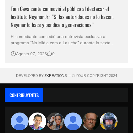
Tom Cavalcante conmovió al público al destacar el
Instituto Neymar Jr.: “Si las autoridades no lo hacen,
Neymar lo hace y bendice a generaciones”
El comediante concedió una entrevista exclusiva al
programa “Na Mídia com a Laluche” durante la sexta
edición de la Subasta del Instituto Neymar Jr., uno de los
Agosto 07, 2026
0
eventos benéficos más importantes de Brasil. En medio del
glamour de la sexta edición de la Subasta del Instituto
Neymar Jr., considerad…
DEVELOPED BY
ZKREATIONS
— © YOUR COPYRIGHT 2024
CONTRIBUYENTES