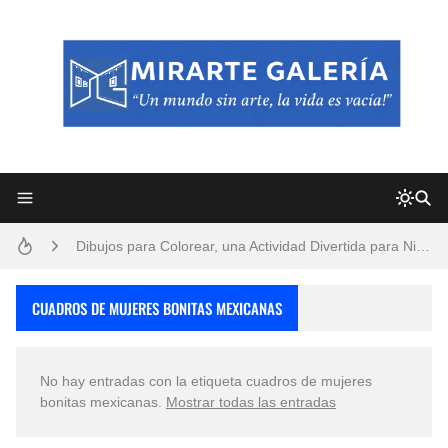
Frutas y Flores Para Colorear Imágenes
Pintores de Paisajes Famosos, Arte al Óleo
Dibujos para Colorear, una Actividad Divertida para Niños y Niñas
Dibujos Fáciles Para Pintar con Acrílico (Minimalismo Artístico)
CUADROS DE MUJERES BONITAS MEXICANAS
Convocatoria exposición itinerante "SEMILLAS DE ARMONÍA 2025"
No hay entradas con la etiqueta
cuadros de mujeres
San Valentín Dibujos a Lápiz del 14 de Febrero
bonitas mexicanas
.
Mostrar todas las entradas
Rostros Bellos, La Perfección del Dibujo A Lápiz, Biryulina Vita