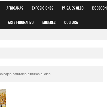
AFRICANAS
EXPOSICIONES
PAISAJES OLEO
BODEGON
ARTE FIGURATIVO
MUJERES
CULTURA
 para Niños y Niñas
alismo Artístico)
AS DE ARMONÍA 2025"
aisajes naturales pinturas al oleo
o
, Biryulina Vita
 Más Bellas del Mundo