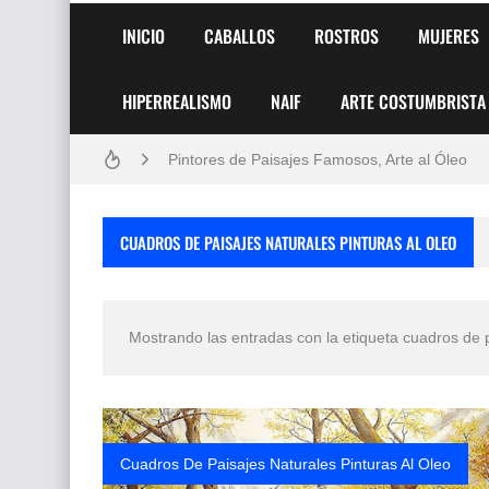
INICIO
CABALLOS
ROSTROS
MUJERES
HIPERREALISMO
NAIF
ARTE COSTUMBRISTA
Frutas y Flores Para Colorear Imágenes
Pintores de Paisajes Famosos, Arte al Óleo
Dibujos para Colorear, una Actividad Divertida
CUADROS DE PAISAJES NATURALES PINTURAS AL OLEO
Dibujos Fáciles Para Pintar con Acrílico (Minim
Convocatoria exposición itinerante "SEMILL
Mostrando las entradas con la etiqueta
cuadros de p
San Valentín Dibujos a Lápiz del 14 de Febrer
Rostros Bellos, La Perfección del Dibujo A Lápiz
Fotos Artísticas de las Actrices de Hollywood
Cuadros De Paisajes Naturales Pinturas Al Oleo