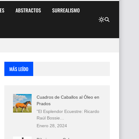
ES
ABSTRACTOS
SURREALISMO
MÁS LEÍDO
Cuadros de Caballos al Óleo en
Prados
"El Esplendor Ecuestre: Ricardo
Raúl Bossie…
Enero 28, 2024