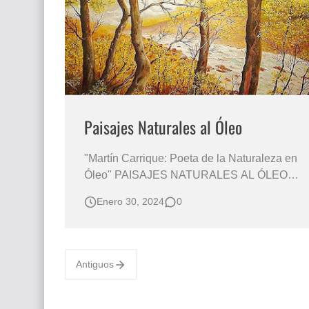
Que significan los cuadros de negras africana
El mundo del arte en pintura surrealista
Paisajes Naturales al Óleo
"Martín Carrique: Poeta de la Naturaleza en
Óleo" PAISAJES NATURALES AL ÓLEO
Pintura Paisaje Natural Óleo Paisaje Natural
Enero 30, 2024
0
Óleo "Explorando la Maestría y Poesía de un
Pintor que Captura la Esencia de la
Naturaleza en Cada Trazo" Biografía: Martín
Carrique, un destacado pi…
Antiguos