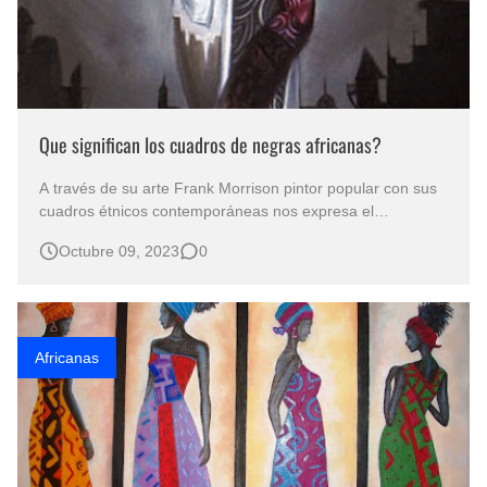
Que significan los cuadros de negras africanas?
A través de su arte Frank Morrison pintor popular con sus
cuadros étnicos contemporáneas nos expresa el
significado los cuadros de negras africanas Los cuadros
Octubre 09, 2023
0
étnicos con chicas morenas son obras de arte que retratan
mujeres de ascendencia africana en diferentes contextos y
representaciones artíst…
Africanas