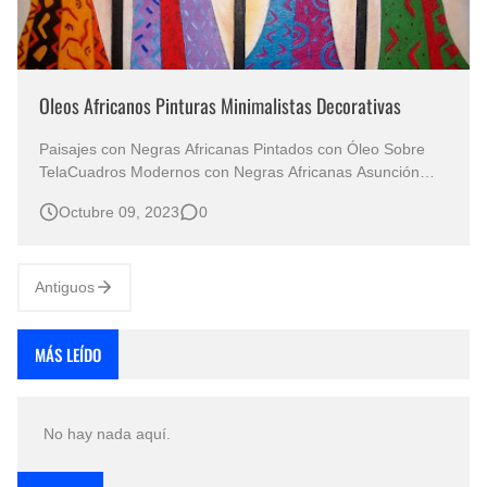
Oleos Africanos Pinturas Minimalistas Decorativas
Paisajes con Negras Africanas Pintados con Óleo Sobre
TelaCuadros Modernos con Negras Africanas Asunción
Ruiz, Sevilla, España Pinturas Modernas con Africanas
Octubre 09, 2023
0
Pintados con Óleo Sobre Lienzo Imágenes de Pinturas
Minimalistas En el vibrante mundo de la pintura decorativa
y comercial, los óle…
Antiguos
MÁS LEÍDO
No hay nada aquí.