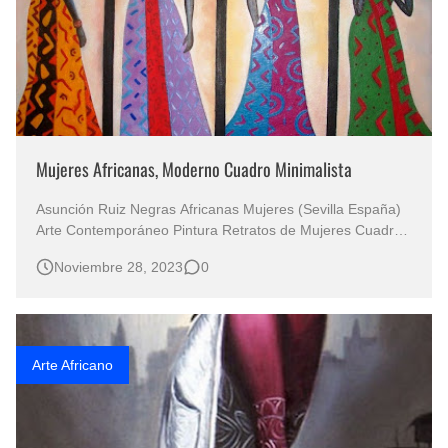
Mujeres Africanas, Moderno Cuadro Minimalista
Asunción Ruiz Negras Africanas Mujeres (Sevilla España)
Arte Contemporáneo Pintura Retratos de Mujeres Cuadros
Africanos Pintura Decorativa Cuadros Africanas al Óleo /
Noviembre 28, 2023
0
Africanas Oleos Cuadros Pinturas Negritas Africanas Óleo
Modernos Sobre Lienzo Cuadros Modernos y Decorativos
c…
Arte Africano