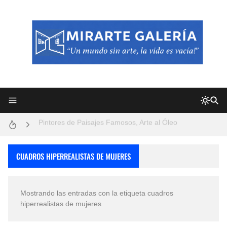
Frutas y Flores Para Colorear Imágenes
Pintores de Paisajes Famosos, Arte al Óleo
Dibujos para Colorear, una Actividad Divertida para Niños y Niñas
Dibujos Fáciles Para Pintar con Acrílico (Minimalismo Artístico)
CUADROS HIPERREALISTAS DE MUJERES
Convocatoria exposición itinerante "SEMILLAS DE ARMONÍA 2025"
Mostrando las entradas con la etiqueta
cuadros
San Valentín Dibujos a Lápiz del 14 de Febrero
hiperrealistas de mujeres
Rostros Bellos, La Perfección del Dibujo A Lápiz, Biryulina Vita