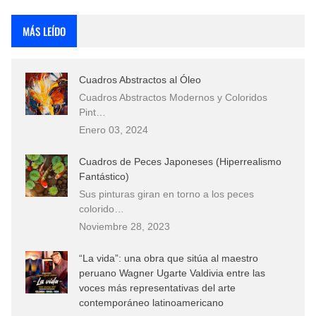
Rostros Bellos, La Perfección del Dibujo A Lápiz, Biryulina Vita
MÁS LEÍDO
Fotos Artísticas de las Actrices de Hollywood Más Bellas del Mundo
Cuadros Abstractos al Óleo
Que significan los cuadros de negras africanas?
Cuadros Abstractos Modernos y Coloridos
Pint…
El mundo del arte en pintura surrealista
Enero 03, 2024
Cuadros de Peces Japoneses (Hiperrealismo
Fantástico)
Sus pinturas giran en torno a los peces
colorido…
Noviembre 28, 2023
“La vida”: una obra que sitúa al maestro
peruano Wagner Ugarte Valdivia entre las
voces más representativas del arte
contemporáneo latinoamericano