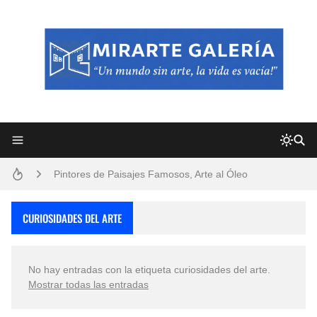
Frutas y Flores Para Colorear Imágenes
Pintores de Paisajes Famosos, Arte al Óleo
Dibujos para Colorear, una Actividad Divertida para Niños y Niñas
CURIOSIDADES DEL ARTE
Dibujos Fáciles Para Pintar con Acrílico (Minimalismo Artístico)
No hay entradas con la etiqueta
curiosidades del arte
.
Convocatoria exposición itinerante "SEMILLAS DE ARMONÍA 2025"
Mostrar todas las entradas
San Valentín Dibujos a Lápiz del 14 de Febrero