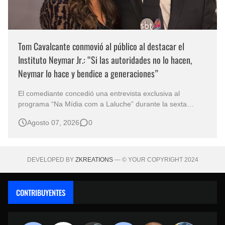
Tom Cavalcante conmovió al público al destacar el
Instituto Neymar Jr.: “Si las autoridades no lo hacen,
Neymar lo hace y bendice a generaciones”
El comediante concedió una entrevista exclusiva al
programa “Na Mídia com a Laluche” durante la sexta
edición de la Subasta del Instituto Neymar Jr., uno de los
Agosto 07, 2026
0
eventos benéficos más importantes de Brasil. En medio del
glamour de la sexta edición de la Subasta del Instituto
Neymar Jr., considerad…
DEVELOPED BY
ZKREATIONS
— © YOUR COPYRIGHT 2024
CONTRIBUYENTES