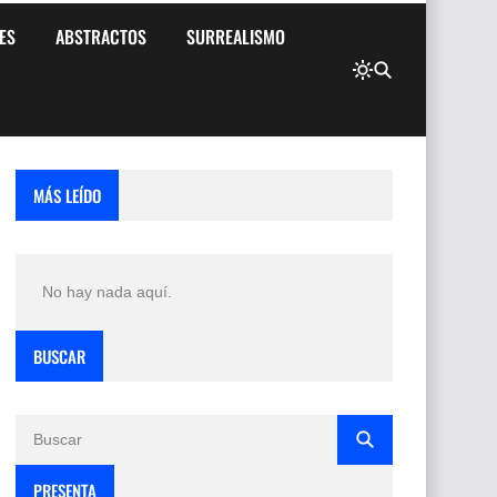
ES
ABSTRACTOS
SURREALISMO
MÁS LEÍDO
No hay nada aquí.
BUSCAR
PRESENTA