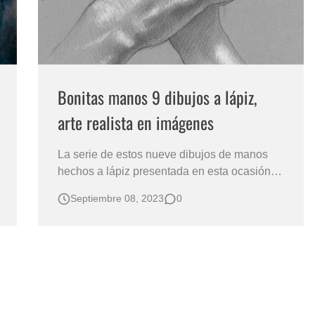
Bonitas manos 9 dibujos a lápiz,
arte realista en imágenes
La serie de estos nueve dibujos de manos
hechos a lápiz presentada en esta ocasión
por Mirarte Galería, es una muestra de
Septiembre 08, 2023
0
expresión artística verdaderamente
destacable. Representar las manos en el arte
es un desafío que pocos artistas se atreven a
abordar debido a su complejidad anatómica
y detall…