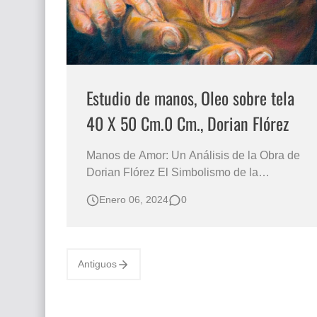
Estudio de manos, Oleo sobre tela
40 X 50 Cm.0 Cm., Dorian Flórez
Manos de Amor: Un Análisis de la Obra de
Dorian Flórez El Simbolismo de la
Solidaridad y la Familia en la Pintura de
Enero 06, 2024
0
Dorian Flórez Dorian Flórez, un pintor
colombiano reconocido por su manejo del
retrato y la maternidad, nos presenta para
esta ocasión una obra llena de simbolismo.
Antiguos
En esta pintura…