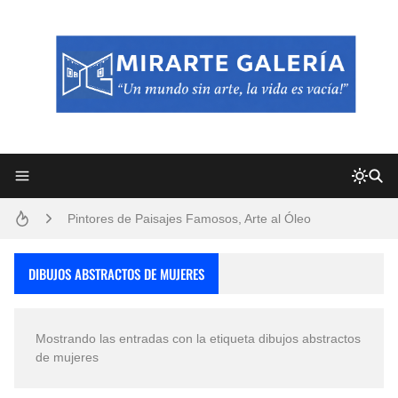
Frutas y Flores Para Colorear Imágenes
Pintores de Paisajes Famosos, Arte al Óleo
Dibujos para Colorear, una Actividad Divertida para Niños y Niñas
DIBUJOS ABSTRACTOS DE MUJERES
Dibujos Fáciles Para Pintar con Acrílico (Minimalismo Artístico)
Mostrando las entradas con la etiqueta
dibujos abstractos
Convocatoria exposición itinerante "SEMILLAS DE ARMONÍA 2025"
de mujeres
San Valentín Dibujos a Lápiz del 14 de Febrero