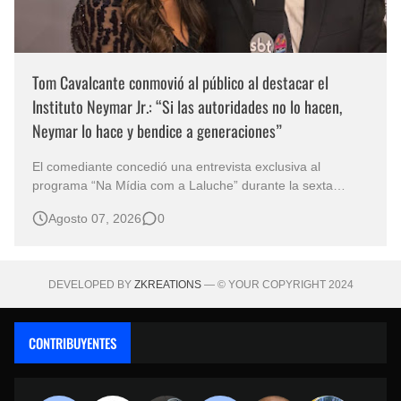
Tom Cavalcante conmovió al público al destacar el
Instituto Neymar Jr.: “Si las autoridades no lo hacen,
Neymar lo hace y bendice a generaciones”
El comediante concedió una entrevista exclusiva al
programa “Na Mídia com a Laluche” durante la sexta
edición de la Subasta del Instituto Neymar Jr., uno de los
Agosto 07, 2026
0
eventos benéficos más importantes de Brasil. En medio del
glamour de la sexta edición de la Subasta del Instituto
Neymar Jr., considerad…
DEVELOPED BY
ZKREATIONS
— © YOUR COPYRIGHT 2024
CONTRIBUYENTES