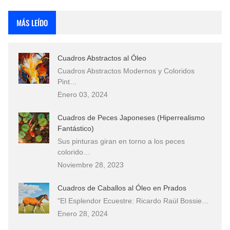
Rostros Bellos, La Perfección del Dibujo A Lápiz, Biryulina Vita
MÁS LEÍDO
Fotos Artísticas de las Actrices de Hollywood Más Bellas del Mundo
Cuadros Abstractos al Óleo
Que significan los cuadros de negras africanas?
Cuadros Abstractos Modernos y Coloridos
Pint…
El mundo del arte en pintura surrealista
Enero 03, 2024
Cuadros de Peces Japoneses (Hiperrealismo
Fantástico)
Sus pinturas giran en torno a los peces
colorido…
Noviembre 28, 2023
Cuadros de Caballos al Óleo en Prados
"El Esplendor Ecuestre: Ricardo Raúl Bossie…
Enero 28, 2024