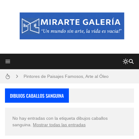
Frutas y Flores Para Colorear Imágenes
Pintores de Paisajes Famosos, Arte al Óleo
Dibujos para Colorear, una Actividad Divertida para Niños y Niñas
DIBUJOS CABALLOS SANGUINA
Dibujos Fáciles Para Pintar con Acrílico (Minimalismo Artístico)
No hay entradas con la etiqueta
dibujos caballos
Convocatoria exposición itinerante "SEMILLAS DE ARMONÍA 2025"
sanguina
.
Mostrar todas las entradas
San Valentín Dibujos a Lápiz del 14 de Febrero