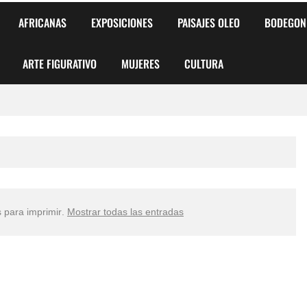
AFRICANAS
EXPOSICIONES
PAISAJES OLEO
BODEGON
ARTE FIGURATIVO
MUJERES
CULTURA
 para Niños y Niñas
alismo Artístico)
AS DE ARMONÍA 2025"
 para imprimir
.
Mostrar todas las entradas
o
, Biryulina Vita
 Más Bellas del Mundo