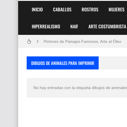
INICIO
CABALLOS
ROSTROS
MUJERES
HIPERREALISMO
NAIF
ARTE COSTUMBRISTA
Frutas y Flores Para Colorear Imágenes
Pintores de Paisajes Famosos, Arte al Óleo
Dibujos para Colorear, una Actividad Divertida
DIBUJOS DE ANIMALES PARA IMPRIMIR
Dibujos Fáciles Para Pintar con Acrílico (Minim
Convocatoria exposición itinerante "SEMILL
No hay entradas con la etiqueta
dibujos de animales
San Valentín Dibujos a Lápiz del 14 de Febrer
Rostros Bellos, La Perfección del Dibujo A Lápiz
Fotos Artísticas de las Actrices de Hollywood