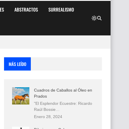
ES
ABSTRACTOS
SURREALISMO
MÁS LEÍDO
Cuadros de Caballos al Óleo en
Prados
"El Esplendor Ecuestre: Ricardo
Raúl Bossie…
Enero 28, 2024