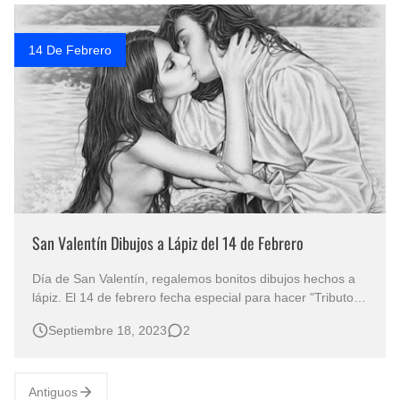
Rostros Bellos, La Perfección del Dibujo A Lápiz, Biryulina Vita
14 De Febrero
Fotos Artísticas de las Actrices de Hollywood Más Bellas del Mundo
Que significan los cuadros de negras africanas?
El mundo del arte en pintura surrealista
San Valentín Dibujos a Lápiz del 14 de Febrero
Día de San Valentín, regalemos bonitos dibujos hechos a
lápiz. El 14 de febrero fecha especial para hacer "Tributo al
Amor con Imágenes Románticas" Los besos, los abrazos,
Septiembre 18, 2023
2
las frases tiernas son algunas de las formas de demostrar
amor, afecto y conexión emocional entre dos personas.
P…
Antiguos