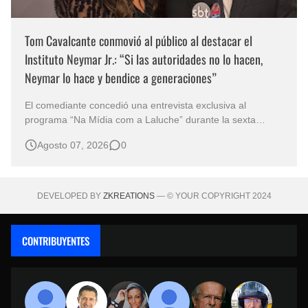
Tom Cavalcante conmovió al público al destacar el
Instituto Neymar Jr.: “Si las autoridades no lo hacen,
Neymar lo hace y bendice a generaciones”
El comediante concedió una entrevista exclusiva al
programa “Na Mídia com a Laluche” durante la sexta
edición de la Subasta del Instituto Neymar Jr., uno de los
Agosto 07, 2026
0
eventos benéficos más importantes de Brasil. En medio del
glamour de la sexta edición de la Subasta del Instituto
Neymar Jr., considerad…
DEVELOPED BY
ZKREATIONS
— © YOUR COPYRIGHT 2024
CONTRIBUYENTES