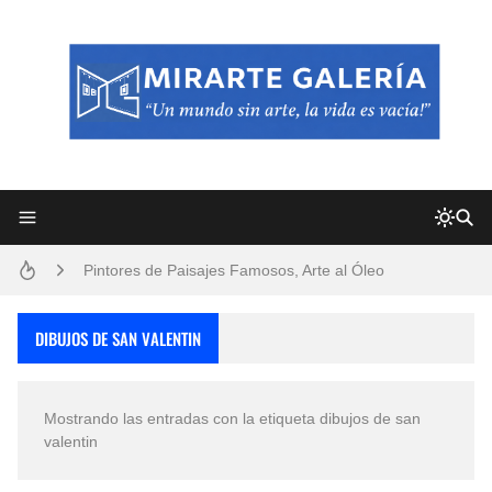
Frutas y Flores Para Colorear Imágenes
Pintores de Paisajes Famosos, Arte al Óleo
Dibujos para Colorear, una Actividad Divertida para Niños y Niñas
DIBUJOS DE SAN VALENTIN
Dibujos Fáciles Para Pintar con Acrílico (Minimalismo Artístico)
Mostrando las entradas con la etiqueta
dibujos de san
Convocatoria exposición itinerante "SEMILLAS DE ARMONÍA 2025"
valentin
San Valentín Dibujos a Lápiz del 14 de Febrero