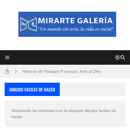
Frutas y Flores Para Colorear Imágenes
Pintores de Paisajes Famosos, Arte al Óleo
Dibujos para Colorear, una Actividad Divertida para Niños y Niñas
DIBUJOS FACILES DE HACER
Dibujos Fáciles Para Pintar con Acrílico (Minimalismo Artístico)
Mostrando las entradas con la etiqueta
dibujos faciles de
Convocatoria exposición itinerante "SEMILLAS DE ARMONÍA 2025"
hacer
San Valentín Dibujos a Lápiz del 14 de Febrero