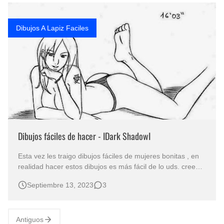
Rostros Bellos, La Perfección del Dibujo A Lápiz, Biryulina Vita
Dibujos A Lapiz Faciles
Fotos Artísticas de las Actrices de Hollywood Más Bellas del Mundo
Que significan los cuadros de negras africanas?
El mundo del arte en pintura surrealista
Dibujos fáciles de hacer - IDark ShadowI
Esta vez les traigo dibujos fáciles de mujeres bonitas , en
realidad hacer estos dibujos es más fácil de lo uds. creen.
Son los dibujos de IDark ShadowI , gran dibujante y
Septiembre 13, 2023
3
diseñador. Los dibujos a lápiz de estas hermosas chicas ,
si se fijan, son temas modernos y no tienen problema para
real…
Antiguos