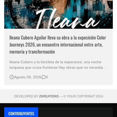
Ileana Cubero Aguilar lleva su obra a la exposición Color
Journeys 2026, un encuentro internacional entre arte,
memoria y transformación
Ileana Cubero y la bicicleta de la esperanza: una noche
turquesa que cruza fronteras Hay obras que no necesitan
representar un lugar específico para hablarnos de un
Agosto 09, 2026
0
mundo reconocible. En Noche turqueza, de la artista
costarricense Ileana Cubero Aguilar, una bicicleta parece
avanzar entre fragment…
DEVELOPED BY
ZKREATIONS
— © YOUR COPYRIGHT 2024
CONTRIBUYENTES