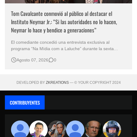
Tom Cavalcante conmovió al público al destacar el
Instituto Neymar Jr.: “Si las autoridades no lo hacen,
Neymar lo hace y bendice a generaciones”
El comediante concedió una entrevista exclusiva al
programa “Na Mídia com a Laluche” durante la sexta
edición de la Subasta del Instituto Neymar Jr., uno de los
Agosto 07, 2026
0
eventos benéficos más importantes de Brasil. En medio del
glamour de la sexta edición de la Subasta del Instituto
Neymar Jr., considerad…
DEVELOPED BY
ZKREATIONS
— © YOUR COPYRIGHT 2024
CONTRIBUYENTES