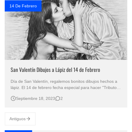
14 De Febrero
San Valentín Dibujos a Lápiz del 14 de Febrero
Día de San Valentín, regalemos bonitos dibujos hechos a
lápiz. El 14 de febrero fecha especial para hacer "Tributo al
Amor con Imágenes Románticas" Los besos, los abrazos,
Septiembre 18, 2023
2
las frases tiernas son algunas de las formas de demostrar
amor, afecto y conexión emocional entre dos personas.
P…
Antiguos