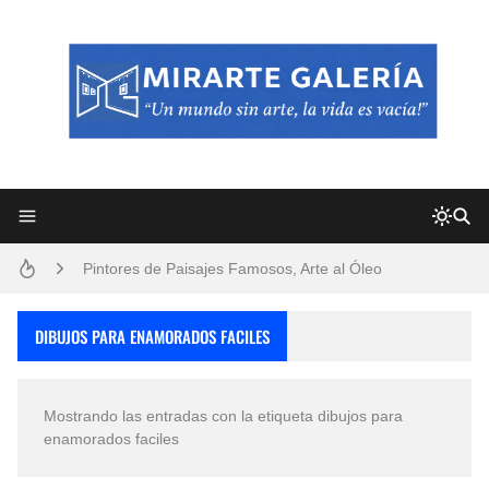
Frutas y Flores Para Colorear Imágenes
Pintores de Paisajes Famosos, Arte al Óleo
Dibujos para Colorear, una Actividad Divertida para Niños y Niñas
DIBUJOS PARA ENAMORADOS FACILES
Dibujos Fáciles Para Pintar con Acrílico (Minimalismo Artístico)
Mostrando las entradas con la etiqueta
dibujos para
Convocatoria exposición itinerante "SEMILLAS DE ARMONÍA 2025"
enamorados faciles
San Valentín Dibujos a Lápiz del 14 de Febrero