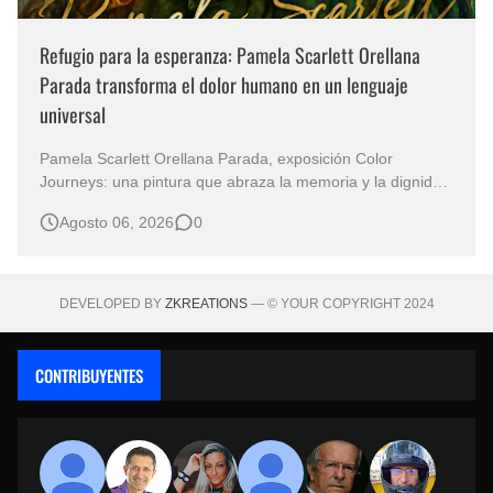
Refugio para la esperanza: Pamela Scarlett Orellana
Parada transforma el dolor humano en un lenguaje
universal
Pamela Scarlett Orellana Parada, exposición Color
Journeys: una pintura que abraza la memoria y la dignidad
La primera mirada basta para comprender que algunas
Agosto 06, 2026
0
obras no necesitan levantar la voz para permanecer en la
memoria. "Refuge in Your Mantle", de la artista Pamela
Scarlett Orella…
DEVELOPED BY
ZKREATIONS
— © YOUR COPYRIGHT 2024
CONTRIBUYENTES