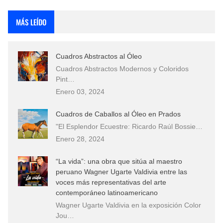
Rostros Bellos, La Perfección del Dibujo A Lápiz, Biryulina Vita
MÁS LEÍDO
Fotos Artísticas de las Actrices de Hollywood Más Bellas del Mundo
Cuadros Abstractos al Óleo
Que significan los cuadros de negras africanas?
Cuadros Abstractos Modernos y Coloridos
Pint…
El mundo del arte en pintura surrealista
Enero 03, 2024
Cuadros de Caballos al Óleo en Prados
"El Esplendor Ecuestre: Ricardo Raúl Bossie…
Enero 28, 2024
“La vida”: una obra que sitúa al maestro
peruano Wagner Ugarte Valdivia entre las
voces más representativas del arte
contemporáneo latinoamericano
Wagner Ugarte Valdivia en la exposición Color
Jou…