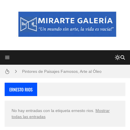
Frutas y Flores Para Colorear Imágenes
Pintores de Paisajes Famosos, Arte al Óleo
Dibujos para Colorear, una Actividad Divertida para Niños y Niñas
ERNESTO RIOS
Dibujos Fáciles Para Pintar con Acrílico (Minimalismo Artístico)
No hay entradas con la etiqueta
ernesto rios
.
Mostrar
Convocatoria exposición itinerante "SEMILLAS DE ARMONÍA 2025"
todas las entradas
San Valentín Dibujos a Lápiz del 14 de Febrero