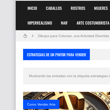
INICIO
CABALLOS
ROSTROS
MUJERES
Frutas y Flores Para Colorear Imágenes
HIPERREALISMO
NAIF
ARTE COSTUMBRISTA
Pintores de Paisajes Famosos, Arte al Óleo
Dibujos para Colorear, una Actividad Divertida
Dibujos Fáciles Para Pintar con Acrílico (Minim
ESTRATEGIAS DE UN PINTOR PARA VENDER
Convocatoria exposición itinerante "SEMILL
San Valentín Dibujos a Lápiz del 14 de Febrer
Mostrando las entradas con la etiqueta
estrategias 
Rostros Bellos, La Perfección del Dibujo A Lápiz
Fotos Artísticas de las Actrices de Hollywood
Que significan los cuadros de negras africana
Como Vender Arte