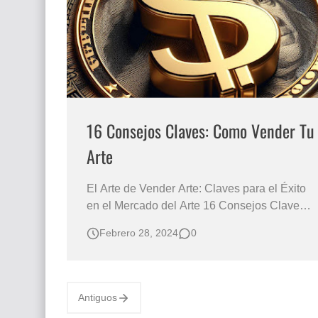
El mundo del arte en pintura surrealista
16 Consejos Claves: Como Vender Tu
Arte
El Arte de Vender Arte: Claves para el Éxito
en el Mercado del Arte 16 Consejos Claves
Como Vender Tu Arte Consejos Prácticos
Febrero 28, 2024
0
para Artistas que Buscan Impulsar sus
Ventas y Posicionamiento en el Mercado del
Arte Vender arte no es tarea fácil por eso en
este post te dejo algunos 15 consejos. Ven…
Antiguos