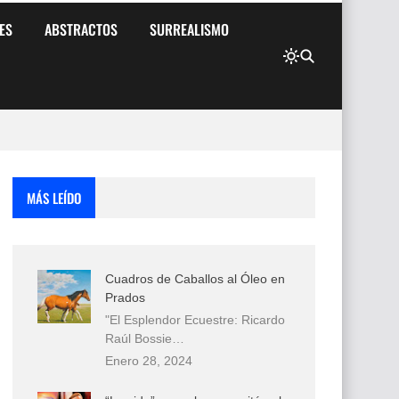
ES
ABSTRACTOS
SURREALISMO
MÁS LEÍDO
Cuadros de Caballos al Óleo en
Prados
"El Esplendor Ecuestre: Ricardo
Raúl Bossie…
Enero 28, 2024