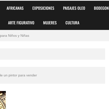
AFRICANAS
EXPOSICIONES
PAISAJES OLEO
BODEGON
ARTE FIGURATIVO
MUJERES
CULTURA
 para Niños y Niñas
alismo Artístico)
AS DE ARMONÍA 2025"
o
de un pintor para vender
, Biryulina Vita
 Más Bellas del Mundo
s?