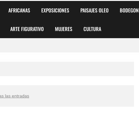
AFRICANAS
EXPOSICIONES
PAISAJES OLEO
BODEGON
ARTE FIGURATIVO
MUJERES
CULTURA
 para Niños y Niñas
alismo Artístico)
AS DE ARMONÍA 2025"
as las entradas
o
, Biryulina Vita
 Más Bellas del Mundo