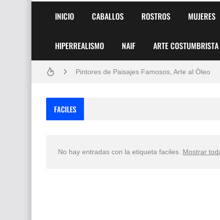
INICIO
CABALLOS
ROSTROS
MUJERES
HIPERREALISMO
NAIF
ARTE COSTUMBRISTA
Frutas y Flores Para Colorear Imágenes
Pintores de Paisajes Famosos, Arte al Óleo
Dibujos para Colorear, una Actividad Divertida
FACILES
Dibujos Fáciles Para Pintar con Acrílico (Minim
Convocatoria exposición itinerante "SEMILL
No hay entradas con la etiqueta
faciles
.
Mostrar tod
San Valentín Dibujos a Lápiz del 14 de Febrer
Rostros Bellos, La Perfección del Dibujo A Lápiz
Fotos Artísticas de las Actrices de Hollywood