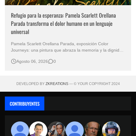
Refugio para la esperanza: Pamela Scarlett Orellana
Parada transforma el dolor humano en un lenguaje
universal
Pamela Scarlett Orellana Parada, exposición Color
Journeys: una pintura que abraza la memoria y la dignidad
La primera mirada basta para comprender que algunas
Agosto 06, 2026
0
obras no necesitan levantar la voz para permanecer en la
memoria. "Refuge in Your Mantle", de la artista Pamela
Scarlett Orella…
DEVELOPED BY
ZKREATIONS
— © YOUR COPYRIGHT 2024
CONTRIBUYENTES