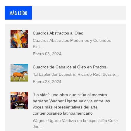
Fotos Artísticas de las Actrices de Hollywood Más Bellas del Mundo
MÁS LEÍDO
Que significan los cuadros de negras africanas?
Cuadros Abstractos al Óleo
El mundo del arte en pintura surrealista
Cuadros Abstractos Modernos y Coloridos
Pint…
Enero 03, 2024
Cuadros de Caballos al Óleo en Prados
"El Esplendor Ecuestre: Ricardo Raúl Bossie…
Enero 28, 2024
“La vida”: una obra que sitúa al maestro
peruano Wagner Ugarte Valdivia entre las
voces más representativas del arte
contemporáneo latinoamericano
Wagner Ugarte Valdivia en la exposición Color
Jou…