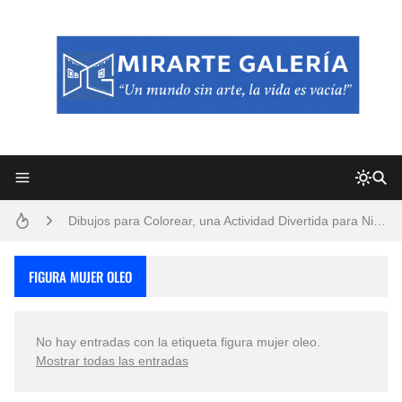
Frutas y Flores Para Colorear Imágenes
Pintores de Paisajes Famosos, Arte al Óleo
Dibujos para Colorear, una Actividad Divertida para Niños y Niñas
Dibujos Fáciles Para Pintar con Acrílico (Minimalismo Artístico)
FIGURA MUJER OLEO
Convocatoria exposición itinerante "SEMILLAS DE ARMONÍA 2025"
No hay entradas con la etiqueta
figura mujer oleo
.
San Valentín Dibujos a Lápiz del 14 de Febrero
Mostrar todas las entradas
Rostros Bellos, La Perfección del Dibujo A Lápiz, Biryulina Vita