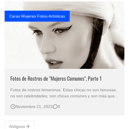
Rostros Bellos, La Perfección del Dibujo A Lápiz, Biryulina Vita
Caras Mujeres Fotos Artísticas
Fotos Artísticas de las Actrices de Hollywood Más Bellas del Mundo
Que significan los cuadros de negras africanas?
El mundo del arte en pintura surrealista
Fotos de Rostros de "Mujeres Comunes", Parte 1
Fotos de rostros femeninos. Estas chicas no son famosas ,
no son celebridades, son chicas comunes y son más que
bonitas , sus rostros son perfectos . ROSTROS DE
Noviembre 21, 2023
0
MUJERES “ COMUNES ” PERO BONITA FOTOGRAFÍA
ARTÍSTICA Rostros de Chicas Guapas Fotos Artísticas
en Blanco y Negro Ros…
Antiguos