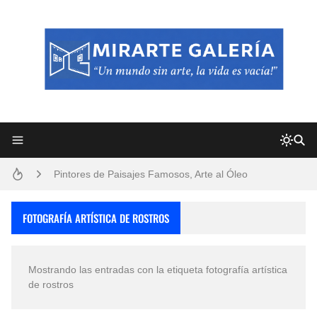
Frutas y Flores Para Colorear Imágenes
Pintores de Paisajes Famosos, Arte al Óleo
Dibujos para Colorear, una Actividad Divertida para Niños y Niñas
FOTOGRAFÍA ARTÍSTICA DE ROSTROS
Dibujos Fáciles Para Pintar con Acrílico (Minimalismo Artístico)
Mostrando las entradas con la etiqueta
fotografía artística
Convocatoria exposición itinerante "SEMILLAS DE ARMONÍA 2025"
de rostros
San Valentín Dibujos a Lápiz del 14 de Febrero