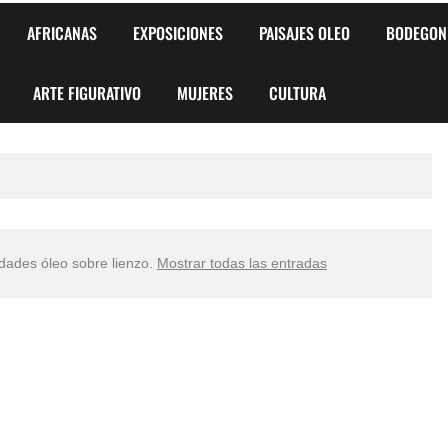
AFRICANAS
EXPOSICIONES
PAISAJES OLEO
BODEGON
ARTE FIGURATIVO
MUJERES
CULTURA
udades óleo sobre lienzo
.
Mostrar todas las entradas