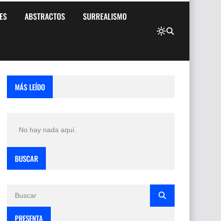
ES
ABSTRACTOS
SURREALISMO
MÁS LEÍDO
No hay nada aquí.
BUSCAR
PRESENTA