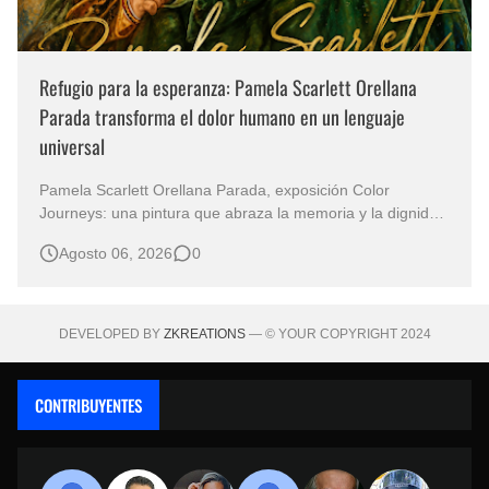
Refugio para la esperanza: Pamela Scarlett Orellana
Parada transforma el dolor humano en un lenguaje
universal
Pamela Scarlett Orellana Parada, exposición Color
Journeys: una pintura que abraza la memoria y la dignidad
La primera mirada basta para comprender que algunas
Agosto 06, 2026
0
obras no necesitan levantar la voz para permanecer en la
memoria. "Refuge in Your Mantle", de la artista Pamela
Scarlett Orella…
DEVELOPED BY
ZKREATIONS
— © YOUR COPYRIGHT 2024
CONTRIBUYENTES