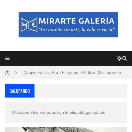
Frutas y Flores Para Colorear Imágenes
Pintores de Paisajes Famosos, Arte al Óleo
Dibujos para Colorear, una Actividad Divertida para Niños y Niñas
Dibujos Fáciles Para Pintar con Acrílico (Minimalismo Artístico)
Convocatoria exposición itinerante "SEMILLAS DE ARMONÍA 2025"
GALOPANDO
San Valentín Dibujos a Lápiz del 14 de Febrero
Mostrando las entradas con la etiqueta
galopando
Rostros Bellos, La Perfección del Dibujo A Lápiz, Biryulina Vita
Fotos Artísticas de las Actrices de Hollywood Más Bellas del Mundo