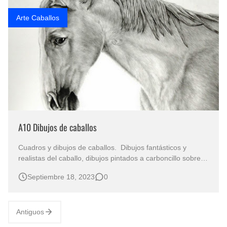
Que significan los cuadros de negras africanas?
Arte Caballos
El mundo del arte en pintura surrealista
A10 Dibujos de caballos
Cuadros y dibujos de caballos. Dibujos fantásticos y
realistas del caballo, dibujos pintados a carboncillo sobre
papel, caballos pintados por excelentes artista
Septiembre 18, 2023
0
especializados en el tema equino. Dibujos realistas y
artísticos de caballos a lápiz Serie de dibujos de animales
Caballo pint…
Antiguos