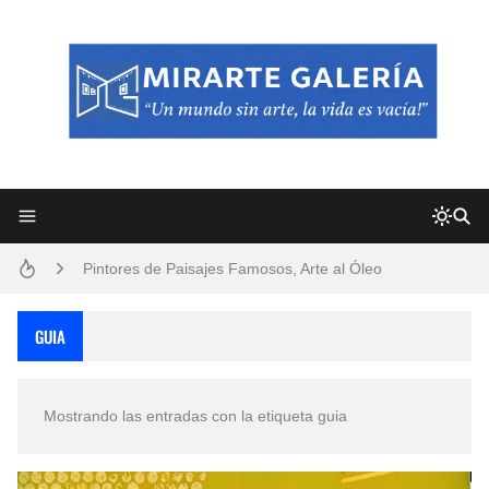
Frutas y Flores Para Colorear Imágenes
Pintores de Paisajes Famosos, Arte al Óleo
Dibujos para Colorear, una Actividad Divertida para Niños y Niñas
GUIA
Dibujos Fáciles Para Pintar con Acrílico (Minimalismo Artístico)
Mostrando las entradas con la etiqueta
guia
Convocatoria exposición itinerante "SEMILLAS DE ARMONÍA 2025"
San Valentín Dibujos a Lápiz del 14 de Febrero