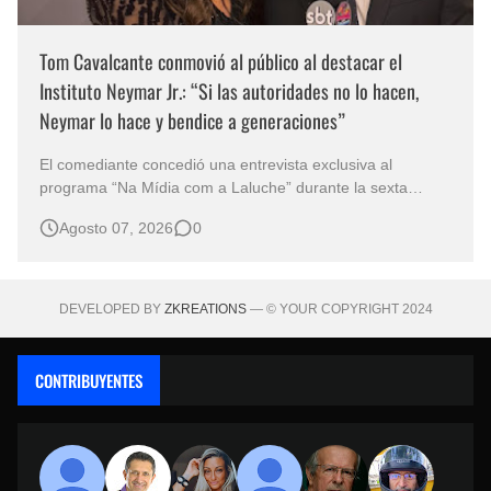
Tom Cavalcante conmovió al público al destacar el
Instituto Neymar Jr.: “Si las autoridades no lo hacen,
Neymar lo hace y bendice a generaciones”
El comediante concedió una entrevista exclusiva al
programa “Na Mídia com a Laluche” durante la sexta
edición de la Subasta del Instituto Neymar Jr., uno de los
Agosto 07, 2026
0
eventos benéficos más importantes de Brasil. En medio del
glamour de la sexta edición de la Subasta del Instituto
Neymar Jr., considerad…
DEVELOPED BY
ZKREATIONS
— © YOUR COPYRIGHT 2024
CONTRIBUYENTES