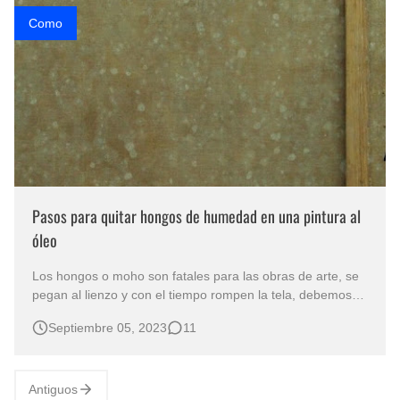
Como
Pasos para quitar hongos de humedad en una pintura al
óleo
Los hongos o moho son fatales para las obras de arte, se
pegan al lienzo y con el tiempo rompen la tela, debemos
eliminarlos antes que eso suceda. Todo el proceso de
Septiembre 05, 2023
11
limpieza en este artículo, fácil y económico. Los mas
apropiado para eliminar los hongos en un lienzo es llevar
la obra de arte c…
Antiguos