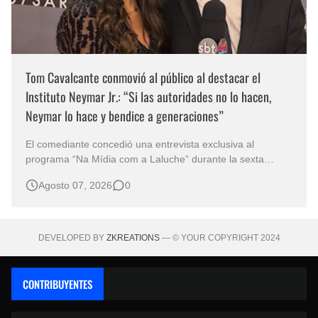
Tom Cavalcante conmovió al público al destacar el
Instituto Neymar Jr.: “Si las autoridades no lo hacen,
Neymar lo hace y bendice a generaciones”
El comediante concedió una entrevista exclusiva al
programa “Na Mídia com a Laluche” durante la sexta
edición de la Subasta del Instituto Neymar Jr., uno de los
Agosto 07, 2026
0
eventos benéficos más importantes de Brasil. En medio del
glamour de la sexta edición de la Subasta del Instituto
Neymar Jr., considerad…
DEVELOPED BY
ZKREATIONS
— © YOUR COPYRIGHT 2024
CONTRIBUYENTES