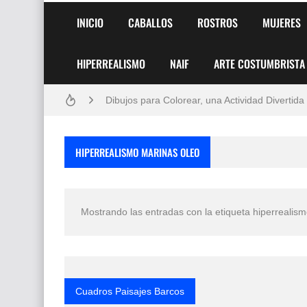
INICIO
CABALLOS
ROSTROS
MUJERES
Frutas y Flores Para Colorear Imágenes
HIPERREALISMO
NAIF
ARTE COSTUMBRISTA
Pintores de Paisajes Famosos, Arte al Óleo
Dibujos para Colorear, una Actividad Divertida
Dibujos Fáciles Para Pintar con Acrílico (Minim
HIPERREALISMO MARINAS OLEO
Convocatoria exposición itinerante "SEMILL
San Valentín Dibujos a Lápiz del 14 de Febrer
Mostrando las entradas con la etiqueta
hiperrealis
Rostros Bellos, La Perfección del Dibujo A Lápiz
Fotos Artísticas de las Actrices de Hollywood
Que significan los cuadros de negras africana
Cuadros Paisajes Barcos