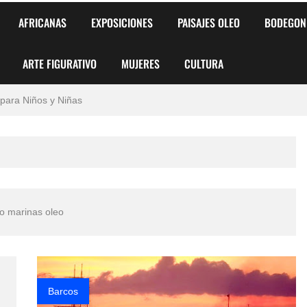
AFRICANAS
EXPOSICIONES
PAISAJES OLEO
BODEGON
ARTE FIGURATIVO
MUJERES
CULTURA
 para Niños y Niñas
alismo Artístico)
AS DE ARMONÍA 2025"
o
mo marinas oleo
, Biryulina Vita
 Más Bellas del Mundo
s?
Barcos