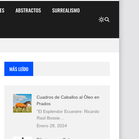
ES
ABSTRACTOS
SURREALISMO
MÁS LEÍDO
Cuadros de Caballos al Óleo en
Prados
"El Esplendor Ecuestre: Ricardo
Raúl Bossie…
Enero 28, 2024