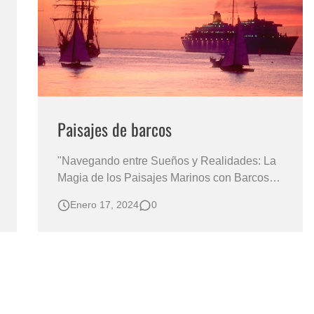
Paisajes de barcos
"Navegando entre Sueños y Realidades: La
Magia de los Paisajes Marinos con Barcos"
PAISAJES DE BARCOS AL ATRADECER
Enero 17, 2024
0
Cuadros de Paisajes con Barcos en el Mar
MARINAS AL OLEO (OLEOS DE
MARINAS) “El paisaje marino en la pintura
hiperrealista” Paisajismo Marino. Cuadros
realistas d…