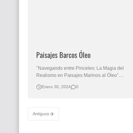
El mundo del arte en pintura surrealista
Paisajes Barcos Óleo
"Navegando entre Pinceles: La Magia del
Realismo en Paisajes Marinos al Óleo"
Increíble, si… pero son cuadros pintados por
Enero 30, 2024
0
la mano de extraordinarios artistas plásticos,
estas pinturas de paisajes marinos con
hermosos barcos en la inmensidad del
océano. PAISAJES DE BARCOS EN EL
Antiguos
MAR…