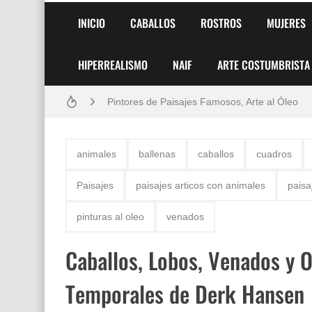
INICIO
CABALLOS
ROSTROS
MUJERES
HIPERREALISMO
NAIF
ARTE COSTUMBRISTA
Frutas y Flores Para Colorear Imágenes
Pintores de Paisajes Famosos, Arte al Óleo
Dibujos para Colorear, una Actividad Divertida
animales
ballenas
caballos
cuadros
Dibujos Fáciles Para Pintar con Acrílico (Minim
Paisajes
paisajes articos con animales
paisa
Convocatoria exposición itinerante "SEMILL
pinturas al oleo
venados
San Valentín Dibujos a Lápiz del 14 de Febrer
Caballos, Lobos, Venados y O
Rostros Bellos, La Perfección del Dibujo A Lápiz
Temporales de Derk Hansen
Fotos Artísticas de las Actrices de Hollywood