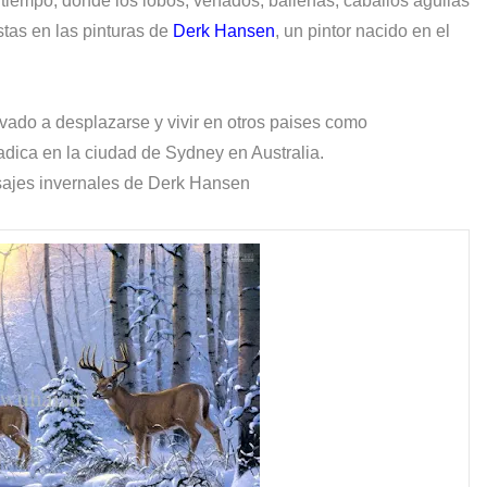
 tiempo, donde los lobos, venados, ballenas, caballos aguilas
stas en las pinturas de
Derk Hansen
, un pintor nacido en el
levado a desplazarse y vivir en otros paises como
dica en la ciudad de Sydney en Australia.
sajes invernales de Derk Hansen