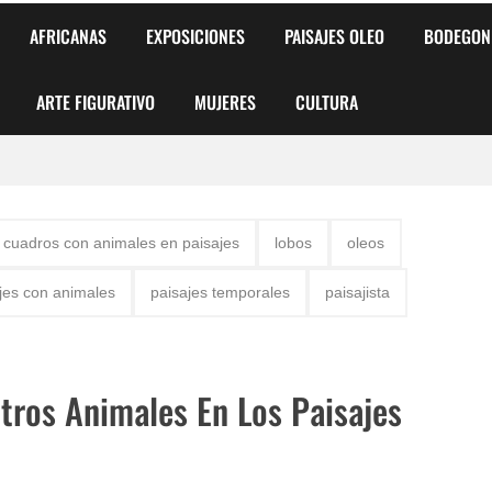
AFRICANAS
EXPOSICIONES
PAISAJES OLEO
BODEGON
ARTE FIGURATIVO
MUJERES
CULTURA
 para Niños y Niñas
cuadros con animales en paisajes
lobos
oleos
alismo Artístico)
jes con animales
paisajes temporales
paisajista
AS DE ARMONÍA 2025"
o
tros Animales En Los Paisajes
, Biryulina Vita
 Más Bellas del Mundo