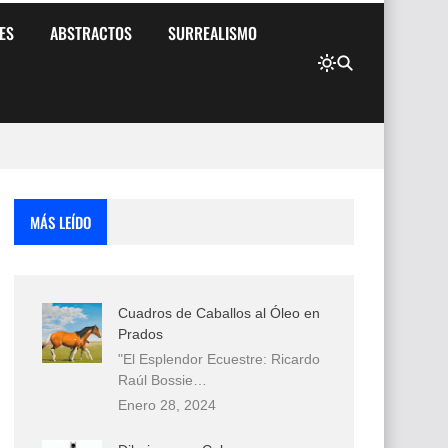
ES
ABSTRACTOS
SURREALISMO
MÁS LEÍDO
Cuadros de Caballos al Óleo en
Prados
"El Esplendor Ecuestre: Ricardo
Raúl Bossie…
Enero 28, 2024