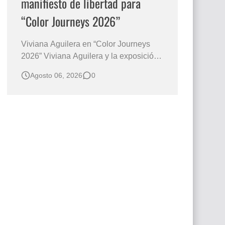
manifiesto de libertad para
“Color Journeys 2026”
Viviana Aguilera en “Color Journeys
2026” Viviana Aguilera y la exposición
Color Journeys: una mirada pictórica
Agosto 06, 2026
0
que une India, Brasil y Colombia El arte
posee la extraordinaria capacidad de
anticiparse a las palabras. Antes de que
exista una explicación, una imagen ya
ha despertado emociones, pre…