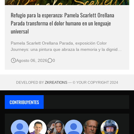
Refugio para la esperanza: Pamela Scarlett Orellana
Parada transforma el dolor humano en un lenguaje
universal
Pamela Scarlett Orellana Parada, exposición Color
Journeys: una pintura que abraza la memoria y la dignidad
La primera mirada basta para comprender que algunas
Agosto 06, 2026
0
obras no necesitan levantar la voz para permanecer en la
memoria. "Refuge in Your Mantle", de la artista Pamela
Scarlett Orella…
DEVELOPED BY
ZKREATIONS
— © YOUR COPYRIGHT 2024
CONTRIBUYENTES