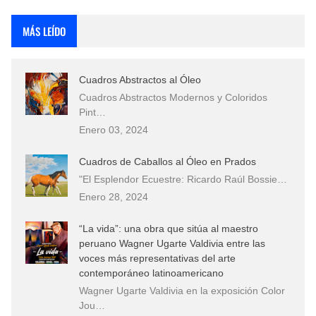
Rostros Bellos, La Perfección del Dibujo A Lápiz, Biryulina Vita
MÁS LEÍDO
Fotos Artísticas de las Actrices de Hollywood Más Bellas del Mundo
Cuadros Abstractos al Óleo
Que significan los cuadros de negras africanas?
Cuadros Abstractos Modernos y Coloridos
Pint…
El mundo del arte en pintura surrealista
Enero 03, 2024
Cuadros de Caballos al Óleo en Prados
"El Esplendor Ecuestre: Ricardo Raúl Bossie…
Enero 28, 2024
“La vida”: una obra que sitúa al maestro
peruano Wagner Ugarte Valdivia entre las
voces más representativas del arte
contemporáneo latinoamericano
Wagner Ugarte Valdivia en la exposición Color
Jou…