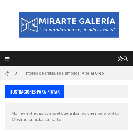
Frutas y Flores Para Colorear Imágenes
Pintores de Paisajes Famosos, Arte al Óleo
Dibujos para Colorear, una Actividad Divertida para Niños y Niñas
ILUSTRACIONES PARA PINTAR
Dibujos Fáciles Para Pintar con Acrílico (Minimalismo Artístico)
No hay entradas con la etiqueta
ilustraciones para pintar
.
Convocatoria exposición itinerante "SEMILLAS DE ARMONÍA 2025"
Mostrar todas las entradas
San Valentín Dibujos a Lápiz del 14 de Febrero