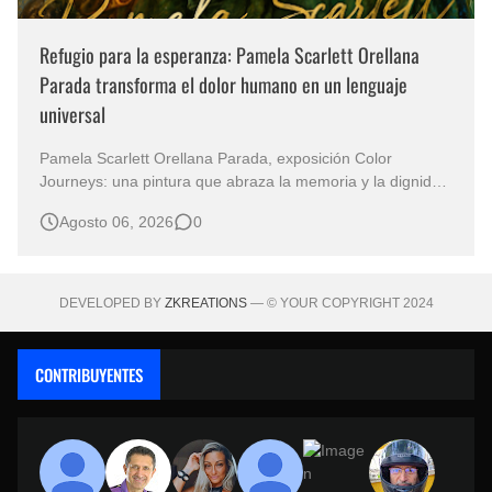
Refugio para la esperanza: Pamela Scarlett Orellana
Parada transforma el dolor humano en un lenguaje
universal
Pamela Scarlett Orellana Parada, exposición Color
Journeys: una pintura que abraza la memoria y la dignidad
La primera mirada basta para comprender que algunas
Agosto 06, 2026
0
obras no necesitan levantar la voz para permanecer en la
memoria. "Refuge in Your Mantle", de la artista Pamela
Scarlett Orella…
DEVELOPED BY
ZKREATIONS
— © YOUR COPYRIGHT 2024
CONTRIBUYENTES