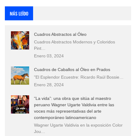
Que significan los cuadros de negras africanas?
MÁS LEÍDO
El mundo del arte en pintura surrealista
Cuadros Abstractos al Óleo
Cuadros Abstractos Modernos y Coloridos
Pint…
Enero 03, 2024
Cuadros de Caballos al Óleo en Prados
"El Esplendor Ecuestre: Ricardo Raúl Bossie…
Enero 28, 2024
“La vida”: una obra que sitúa al maestro
peruano Wagner Ugarte Valdivia entre las
voces más representativas del arte
contemporáneo latinoamericano
Wagner Ugarte Valdivia en la exposición Color
Jou…