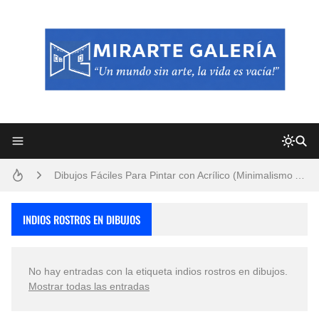
Frutas y Flores Para Colorear Imágenes
Pintores de Paisajes Famosos, Arte al Óleo
Dibujos para Colorear, una Actividad Divertida para Niños y Niñas
Dibujos Fáciles Para Pintar con Acrílico (Minimalismo Artístico)
Convocatoria exposición itinerante "SEMILLAS DE ARMONÍA 2025"
INDIOS ROSTROS EN DIBUJOS
San Valentín Dibujos a Lápiz del 14 de Febrero
No hay entradas con la etiqueta
indios rostros en dibujos
.
Rostros Bellos, La Perfección del Dibujo A Lápiz, Biryulina Vita
Mostrar todas las entradas
Fotos Artísticas de las Actrices de Hollywood Más Bellas del Mundo