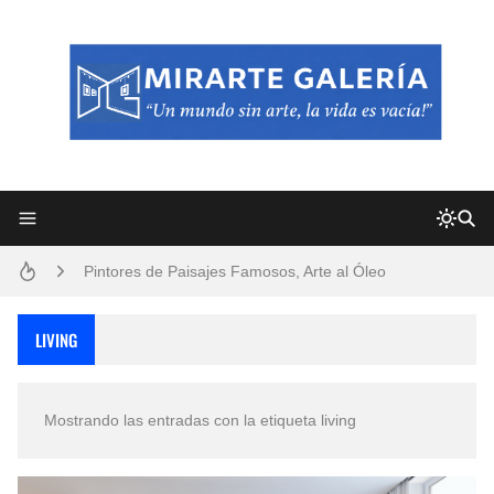
Frutas y Flores Para Colorear Imágenes
Pintores de Paisajes Famosos, Arte al Óleo
Dibujos para Colorear, una Actividad Divertida para Niños y Niñas
LIVING
Dibujos Fáciles Para Pintar con Acrílico (Minimalismo Artístico)
Convocatoria exposición itinerante "SEMILLAS DE ARMONÍA 2025"
Mostrando las entradas con la etiqueta
living
San Valentín Dibujos a Lápiz del 14 de Febrero