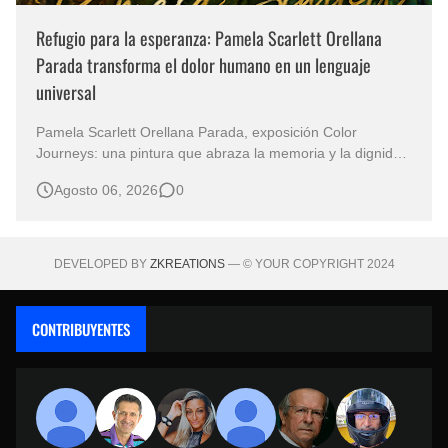
Refugio para la esperanza: Pamela Scarlett Orellana
Parada transforma el dolor humano en un lenguaje
universal
Pamela Scarlett Orellana Parada, exposición Color
Journeys: una pintura que abraza la memoria y la dignidad
La primera mirada basta para comprender que algunas
Agosto 06, 2026
0
obras no necesitan levantar la voz para permanecer en la
memoria. "Refuge in Your Mantle", de la artista Pamela
Scarlett Orella…
DEVELOPED BY
ZKREATIONS
— © YOUR COPYRIGHT 2024
CONTRIBUYENTES