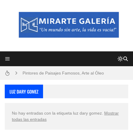
Frutas y Flores Para Colorear Imágenes
Pintores de Paisajes Famosos, Arte al Óleo
Dibujos para Colorear, una Actividad Divertida para Niños y Niñas
LUZ DARY GOMEZ
Dibujos Fáciles Para Pintar con Acrílico (Minimalismo Artístico)
No hay entradas con la etiqueta
luz dary gomez
.
Mostrar
Convocatoria exposición itinerante "SEMILLAS DE ARMONÍA 2025"
todas las entradas
San Valentín Dibujos a Lápiz del 14 de Febrero