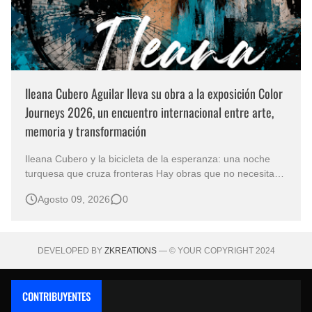
Ileana Cubero Aguilar lleva su obra a la exposición Color
Journeys 2026, un encuentro internacional entre arte,
memoria y transformación
Ileana Cubero y la bicicleta de la esperanza: una noche
turquesa que cruza fronteras Hay obras que no necesitan
representar un lugar específico para hablarnos de un
Agosto 09, 2026
0
mundo reconocible. En Noche turqueza, de la artista
costarricense Ileana Cubero Aguilar, una bicicleta parece
avanzar entre fragment…
DEVELOPED BY
ZKREATIONS
— © YOUR COPYRIGHT 2024
CONTRIBUYENTES