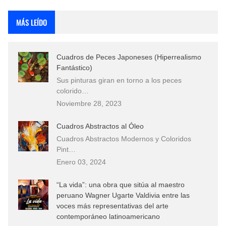
Rostros Bellos, La Perfección del Dibujo A Lápiz, Biryulina Vita
MÁS LEÍDO
Fotos Artísticas de las Actrices de Hollywood Más Bellas del Mundo
Cuadros de Peces Japoneses (Hiperrealismo
Que significan los cuadros de negras africanas?
Fantástico)
Sus pinturas giran en torno a los peces
El mundo del arte en pintura surrealista
colorido…
Noviembre 28, 2023
Cuadros Abstractos al Óleo
Cuadros Abstractos Modernos y Coloridos
Pint…
Enero 03, 2024
“La vida”: una obra que sitúa al maestro
peruano Wagner Ugarte Valdivia entre las
voces más representativas del arte
contemporáneo latinoamericano