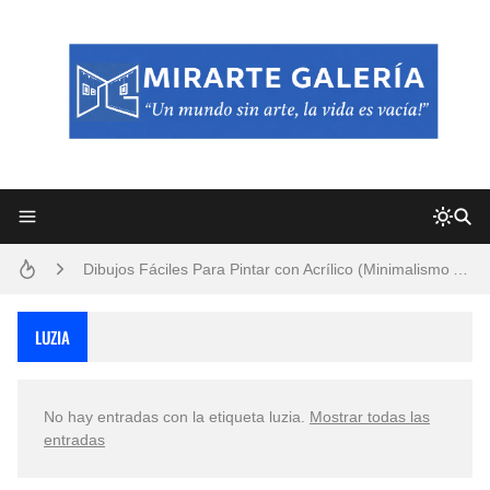
Frutas y Flores Para Colorear Imágenes
Pintores de Paisajes Famosos, Arte al Óleo
Dibujos para Colorear, una Actividad Divertida para Niños y Niñas
Dibujos Fáciles Para Pintar con Acrílico (Minimalismo Artístico)
Convocatoria exposición itinerante "SEMILLAS DE ARMONÍA 2025"
LUZIA
San Valentín Dibujos a Lápiz del 14 de Febrero
No hay entradas con la etiqueta
luzia
.
Mostrar todas las
Rostros Bellos, La Perfección del Dibujo A Lápiz, Biryulina Vita
entradas
Fotos Artísticas de las Actrices de Hollywood Más Bellas del Mundo