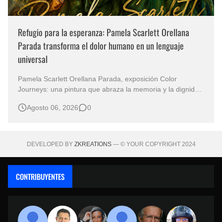
Refugio para la esperanza: Pamela Scarlett Orellana
Parada transforma el dolor humano en un lenguaje
universal
Pamela Scarlett Orellana Parada, exposición Color
Journeys: una pintura que abraza la memoria y la dignidad
La primera mirada basta para comprender que algunas
Agosto 06, 2026
0
obras no necesitan levantar la voz para permanecer en la
memoria. "Refuge in Your Mantle", de la artista Pamela
Scarlett Orella…
DEVELOPED BY
ZKREATIONS
— © YOUR COPYRIGHT 2024
CONTRIBUYENTES