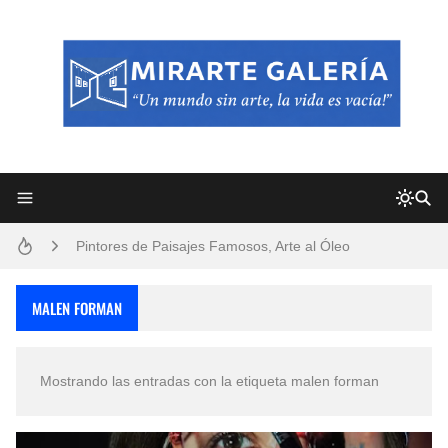
Frutas y Flores Para Colorear Imágenes
Pintores de Paisajes Famosos, Arte al Óleo
Dibujos para Colorear, una Actividad Divertida para Niños y Niñas
MALEN FORMAN
Dibujos Fáciles Para Pintar con Acrílico (Minimalismo Artístico)
Mostrando las entradas con la etiqueta
malen forman
Convocatoria exposición itinerante "SEMILLAS DE ARMONÍA 2025"
San Valentín Dibujos a Lápiz del 14 de Febrero