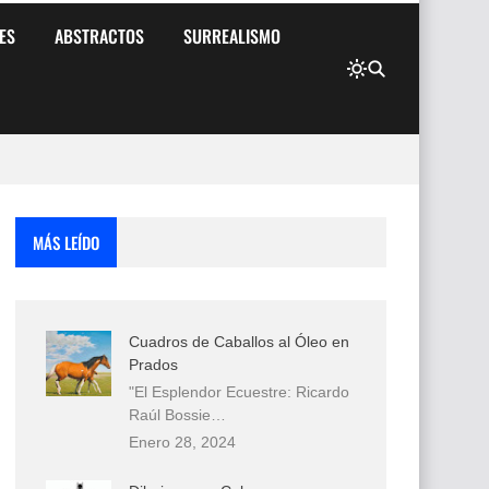
ES
ABSTRACTOS
SURREALISMO
MÁS LEÍDO
Cuadros de Caballos al Óleo en
Prados
"El Esplendor Ecuestre: Ricardo
Raúl Bossie…
Enero 28, 2024