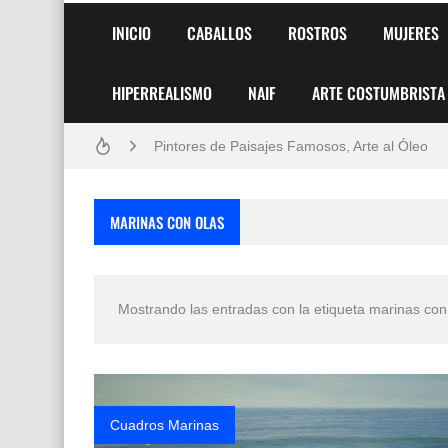
INICIO
CABALLOS
ROSTROS
MUJERES
HIPERREALISMO
NAIF
ARTE COSTUMBRISTA
Frutas y Flores Para Colorear Imágenes
Pintores de Paisajes Famosos, Arte al Óleo
Dibujos para Colorear, una Actividad Divertida
MARINAS CON OLAS
Dibujos Fáciles Para Pintar con Acrílico (Minim
Convocatoria exposición itinerante "SEMILL
Mostrando las entradas con la etiqueta
marinas con
San Valentín Dibujos a Lápiz del 14 de Febrer
Rostros Bellos, La Perfección del Dibujo A Lápiz
Fotos Artísticas de las Actrices de Hollywood
Cuadros Marinas