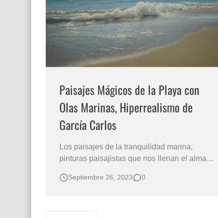
Que significan los cuadros de negras africana
El mundo del arte en pintura surrealista
Paisajes Mágicos de la Playa con
Olas Marinas, Hiperrealismo de
García Carlos
Los paisajes de la tranquilidad marina,
pinturas paisajistas que nos llenan el alma
de serenidad y paz, es el arte hiperrealista
Septiembre 26, 2023
0
de Carlos García pintor
español especializado en el paisaje del mar.
Lienzos con mágicos paisajes de playas, mar
y olas pintados en óleo hiperrealista