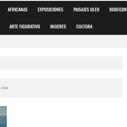
AFRICANAS
EXPOSICIONES
PAISAJES OLEO
BODEGON
ARTE FIGURATIVO
MUJERES
CULTURA
 para Niños y Niñas
alismo Artístico)
AS DE ARMONÍA 2025"
 olas
o
, Biryulina Vita
 Más Bellas del Mundo