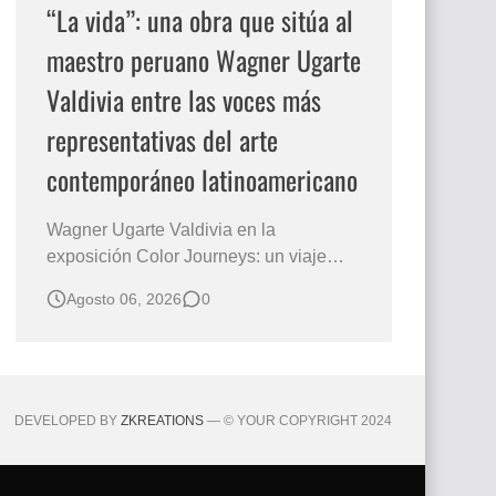
“La vida”: una obra que sitúa al
maestro peruano Wagner Ugarte
Valdivia entre las voces más
representativas del arte
contemporáneo latinoamericano
Wagner Ugarte Valdivia en la
exposición Color Journeys: un viaje
pictórico hacia la esencia de la
Agosto 06, 2026
0
existencia Hay obras que no buscan
describir el mundo, sino iluminar
aquello que permanece oculto en la
conciencia humana. Esa es la primera
sensación que despierta "La vida" , una
DEVELOPED BY
ZKREATIONS
— © YOUR COPYRIGHT 2024
creación…