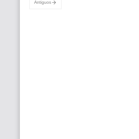
Antiguos
Hiperrealismo e…