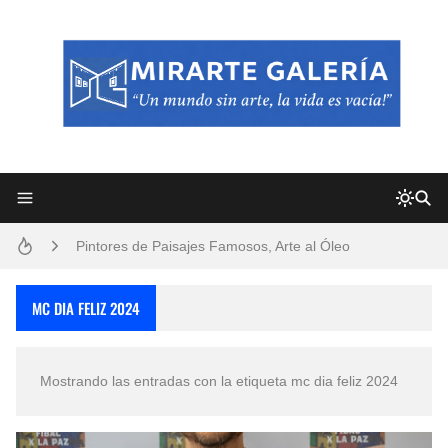
Frutas y Flores Para Colorear Imágenes
Pintores de Paisajes Famosos, Arte al Óleo
Dibujos para Colorear, una Actividad Divertida para Niños y Niñas
MC DIA FELIZ 2024
Dibujos Fáciles Para Pintar con Acrílico (Minimalismo Artístico)
Mostrando las entradas con la etiqueta
mc dia feliz 2024
Convocatoria exposición itinerante "SEMILLAS DE ARMONÍA 2025"
San Valentín Dibujos a Lápiz del 14 de Febrero