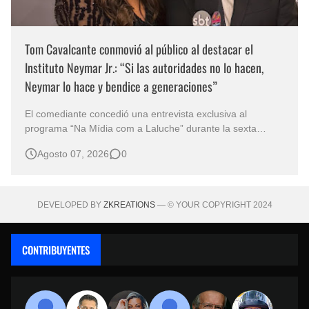
Tom Cavalcante conmovió al público al destacar el
Instituto Neymar Jr.: “Si las autoridades no lo hacen,
Neymar lo hace y bendice a generaciones”
El comediante concedió una entrevista exclusiva al
programa “Na Mídia com a Laluche” durante la sexta
edición de la Subasta del Instituto Neymar Jr., uno de los
Agosto 07, 2026
0
eventos benéficos más importantes de Brasil. En medio del
glamour de la sexta edición de la Subasta del Instituto
Neymar Jr., considerad…
DEVELOPED BY
ZKREATIONS
— © YOUR COPYRIGHT 2024
CONTRIBUYENTES