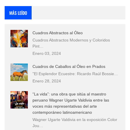
Rostros Bellos, La Perfección del Dibujo A Lápiz, Biryulina Vita
MÁS LEÍDO
Fotos Artísticas de las Actrices de Hollywood Más Bellas del Mundo
Cuadros Abstractos al Óleo
Que significan los cuadros de negras africanas?
Cuadros Abstractos Modernos y Coloridos
Pint…
El mundo del arte en pintura surrealista
Enero 03, 2024
Cuadros de Caballos al Óleo en Prados
"El Esplendor Ecuestre: Ricardo Raúl Bossie…
Enero 28, 2024
“La vida”: una obra que sitúa al maestro
peruano Wagner Ugarte Valdivia entre las
voces más representativas del arte
contemporáneo latinoamericano
Wagner Ugarte Valdivia en la exposición Color
Jou…