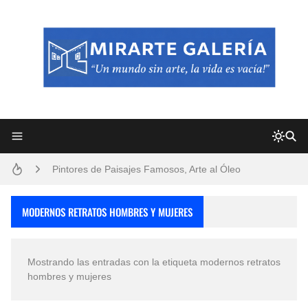
Frutas y Flores Para Colorear Imágenes
Pintores de Paisajes Famosos, Arte al Óleo
Dibujos para Colorear, una Actividad Divertida para Niños y Niñas
MODERNOS RETRATOS HOMBRES Y MUJERES
Dibujos Fáciles Para Pintar con Acrílico (Minimalismo Artístico)
Mostrando las entradas con la etiqueta
modernos retratos
Convocatoria exposición itinerante "SEMILLAS DE ARMONÍA 2025"
hombres y mujeres
San Valentín Dibujos a Lápiz del 14 de Febrero