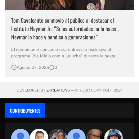
Tom Cavalcante conmovió al público al destacar el
Instituto Neymar Jr.: “Si las autoridades no lo hacen,
Neymar lo hace y bendice a generaciones”
El comediante concedió una entrevista exclusiva al
programa “Na Mídia com a Laluche” durante la sexta
edición de la Subasta del Instituto Neymar Jr., uno de los
Agosto 07, 2026
0
eventos benéficos más importantes de Brasil. En medio del
glamour de la sexta edición de la Subasta del Instituto
Neymar Jr., considerad…
DEVELOPED BY
ZKREATIONS
— © YOUR COPYRIGHT 2024
CONTRIBUYENTES