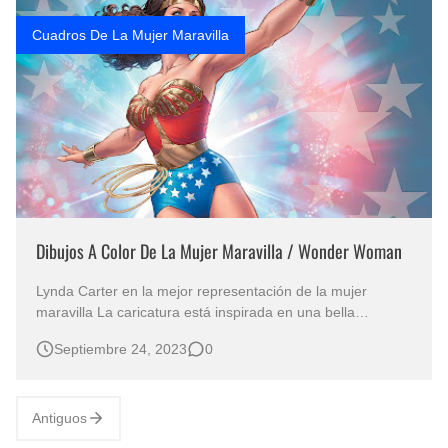
Fotos Artísticas de las Actrices de Hollywood Más Bellas del Mundo
Cuadros De La Mujer Maravilla
Que significan los cuadros de negras africanas?
El mundo del arte en pintura surrealista
Dibujos A Color De La Mujer Maravilla / Wonder Woman
Lynda Carter en la mejor representación de la mujer
maravilla La caricatura está inspirada en una bella
princesa del Amazonas con poderes especiales y doble
Septiembre 24, 2023
0
personalidad para no ser descubierta. La hermosa
heroína ha cambiado con el paso de los años, Uds. podrán
apreciar a través de los difer…
Antiguos