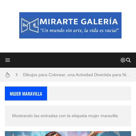
Frutas y Flores Para Colorear Imágenes
Pintores de Paisajes Famosos, Arte al Óleo
Dibujos para Colorear, una Actividad Divertida para Niños y Niñas
Dibujos Fáciles Para Pintar con Acrílico (Minimalismo Artístico)
MUJER MARAVILLA
Convocatoria exposición itinerante "SEMILLAS DE ARMONÍA 2025"
Mostrando las entradas con la etiqueta
mujer maravilla
San Valentín Dibujos a Lápiz del 14 de Febrero
Rostros Bellos, La Perfección del Dibujo A Lápiz, Biryulina Vita