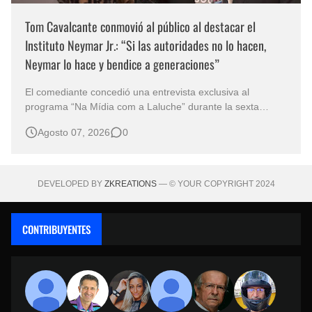
Tom Cavalcante conmovió al público al destacar el
Instituto Neymar Jr.: “Si las autoridades no lo hacen,
Neymar lo hace y bendice a generaciones”
El comediante concedió una entrevista exclusiva al
programa “Na Mídia com a Laluche” durante la sexta
edición de la Subasta del Instituto Neymar Jr., uno de los
Agosto 07, 2026
0
eventos benéficos más importantes de Brasil. En medio del
glamour de la sexta edición de la Subasta del Instituto
Neymar Jr., considerad…
DEVELOPED BY
ZKREATIONS
— © YOUR COPYRIGHT 2024
CONTRIBUYENTES