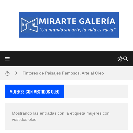
Frutas y Flores Para Colorear Imágenes
Pintores de Paisajes Famosos, Arte al Óleo
Dibujos para Colorear, una Actividad Divertida para Niños y Niñas
MUJERES CON VESTIDOS OLEO
Dibujos Fáciles Para Pintar con Acrílico (Minimalismo Artístico)
Mostrando las entradas con la etiqueta
mujeres con
Convocatoria exposición itinerante "SEMILLAS DE ARMONÍA 2025"
vestidos oleo
San Valentín Dibujos a Lápiz del 14 de Febrero