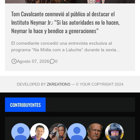
Tom Cavalcante conmovió al público al destacar el
Instituto Neymar Jr.: “Si las autoridades no lo hacen,
Neymar lo hace y bendice a generaciones”
El comediante concedió una entrevista exclusiva al
programa “Na Mídia com a Laluche” durante la sexta
edición de la Subasta del Instituto Neymar Jr., uno de los
Agosto 07, 2026
0
eventos benéficos más importantes de Brasil. En medio del
glamour de la sexta edición de la Subasta del Instituto
Neymar Jr., considerad…
DEVELOPED BY
ZKREATIONS
— © YOUR COPYRIGHT 2024
CONTRIBUYENTES