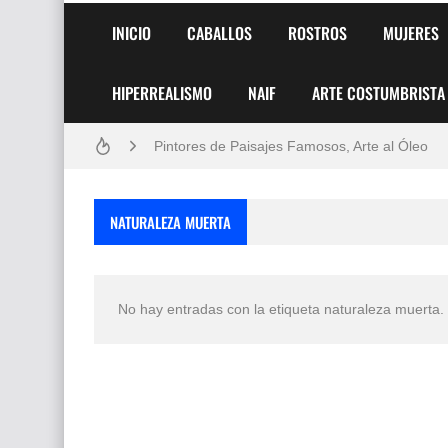
INICIO
CABALLOS
ROSTROS
MUJERES
HIPERREALISMO
NAIF
ARTE COSTUMBRISTA
Frutas y Flores Para Colorear Imágenes
Pintores de Paisajes Famosos, Arte al Óleo
Dibujos para Colorear, una Actividad Divertida
NATURALEZA MUERTA
Dibujos Fáciles Para Pintar con Acrílico (Minim
Convocatoria exposición itinerante "SEMILL
No hay entradas con la etiqueta
naturaleza muerta
.
San Valentín Dibujos a Lápiz del 14 de Febrer
Rostros Bellos, La Perfección del Dibujo A Lápiz
Fotos Artísticas de las Actrices de Hollywood