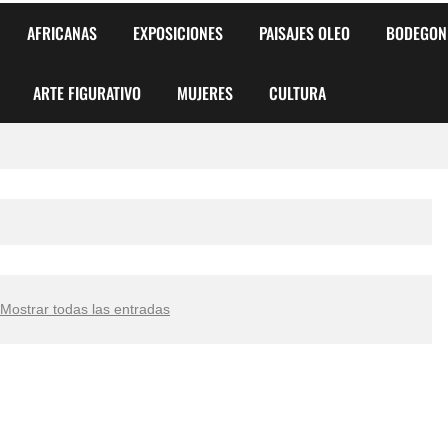
AFRICANAS
EXPOSICIONES
PAISAJES OLEO
BODEGON
ARTE FIGURATIVO
MUJERES
CULTURA
 para Niños y Niñas
alismo Artístico)
AS DE ARMONÍA 2025"
Mostrar todas las entradas
o
, Biryulina Vita
 Más Bellas del Mundo