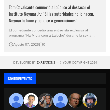
Tom Cavalcante conmovió al público al destacar el
Instituto Neymar Jr.: “Si las autoridades no lo hacen,
Neymar lo hace y bendice a generaciones”
El comediante concedió una entrevista exclusiva al
programa “Na Mídia com a Laluche” durante la sexta
edición de la Subasta del Instituto Neymar Jr., uno de los
Agosto 07, 2026
0
eventos benéficos más importantes de Brasil. En medio del
glamour de la sexta edición de la Subasta del Instituto
Neymar Jr., considerad…
DEVELOPED BY
ZKREATIONS
— © YOUR COPYRIGHT 2024
CONTRIBUYENTES