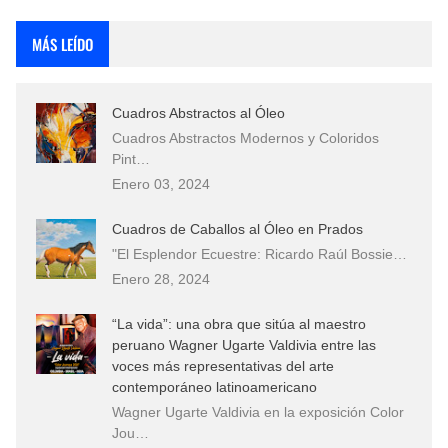
Fotos Artísticas de las Actrices de Hollywood Más Bellas del Mundo
MÁS LEÍDO
Que significan los cuadros de negras africanas?
Cuadros Abstractos al Óleo
El mundo del arte en pintura surrealista
Cuadros Abstractos Modernos y Coloridos
Pint…
Enero 03, 2024
Cuadros de Caballos al Óleo en Prados
"El Esplendor Ecuestre: Ricardo Raúl Bossie…
Enero 28, 2024
“La vida”: una obra que sitúa al maestro
peruano Wagner Ugarte Valdivia entre las
voces más representativas del arte
contemporáneo latinoamericano
Wagner Ugarte Valdivia en la exposición Color
Jou…