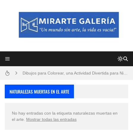
Frutas y Flores Para Colorear Imágenes
Pintores de Paisajes Famosos, Arte al Óleo
Dibujos para Colorear, una Actividad Divertida para Niños y Niñas
Dibujos Fáciles Para Pintar con Acrílico (Minimalismo Artístico)
NATURALEZAS MUERTAS EN EL ARTE
Convocatoria exposición itinerante "SEMILLAS DE ARMONÍA 2025"
No hay entradas con la etiqueta
naturalezas muertas en
San Valentín Dibujos a Lápiz del 14 de Febrero
el arte
.
Mostrar todas las entradas
Rostros Bellos, La Perfección del Dibujo A Lápiz, Biryulina Vita