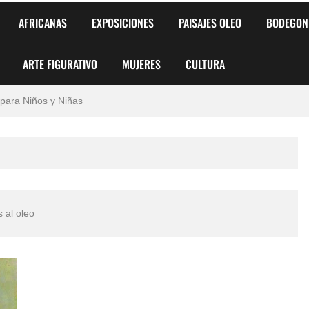
AFRICANAS
EXPOSICIONES
PAISAJES OLEO
BODEGON
ARTE FIGURATIVO
MUJERES
CULTURA
 para Niños y Niñas
alismo Artístico)
AS DE ARMONÍA 2025"
o
s al oleo
, Biryulina Vita
 Más Bellas del Mundo
s?