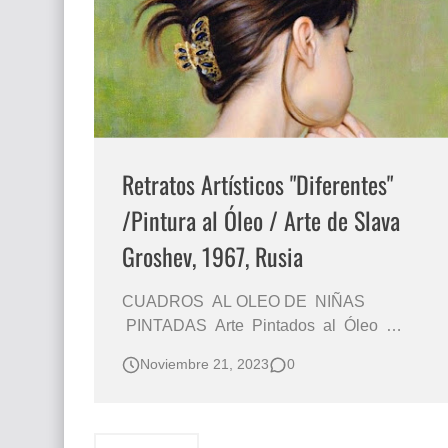
El mundo del arte en pintura surrealista
Retratos Artísticos "Diferentes"
/Pintura al Óleo / Arte de Slava
Groshev, 1967, Rusia
CUADROS AL OLEO DE NIÑAS
PINTADAS Arte Pintados al Óleo
Retratos de Niños Retratos Infantiles
Noviembre 21, 2023
0
Pintados al Óleo Sobre Lienzo ÓLEO
SOBRE LIENZO Pintor Retratista de Niños
Hiperrealismo Pictórico Imágenes Pintura
Realista al Óleo Slava Groshev, Pintor Ruso