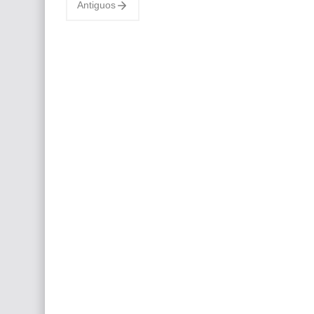
Antiguos
Retratos de Infantes P…