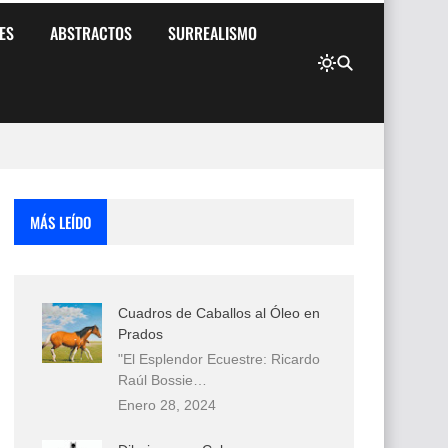
ES
ABSTRACTOS
SURREALISMO
MÁS LEÍDO
Cuadros de Caballos al Óleo en
Prados
"El Esplendor Ecuestre: Ricardo
Raúl Bossie…
Enero 28, 2024