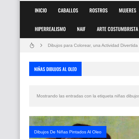
INICIO
CABALLOS
ROSTROS
MUJERES
Frutas y Flores Para Colorear Imágenes
HIPERREALISMO
NAIF
ARTE COSTUMBRISTA
Pintores de Paisajes Famosos, Arte al Óleo
Dibujos para Colorear, una Actividad Divertida
Dibujos Fáciles Para Pintar con Acrílico (Minim
NIÑAS DIBUJOS AL OLEO
Convocatoria exposición itinerante "SEMILL
San Valentín Dibujos a Lápiz del 14 de Febrer
Mostrando las entradas con la etiqueta
niñas dibujo
Rostros Bellos, La Perfección del Dibujo A Lápiz
Fotos Artísticas de las Actrices de Hollywood
Que significan los cuadros de negras africana
Dibujos De Niñas Pintados Al Oleo