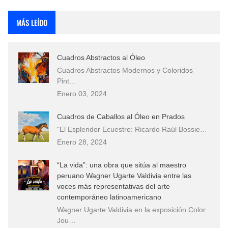
Rostros Bellos, La Perfección del Dibujo A Lápiz, Biryulina Vita
MÁS LEÍDO
Fotos Artísticas de las Actrices de Hollywood Más Bellas del Mundo
Cuadros Abstractos al Óleo
Que significan los cuadros de negras africanas?
Cuadros Abstractos Modernos y Coloridos
Pint…
El mundo del arte en pintura surrealista
Enero 03, 2024
Cuadros de Caballos al Óleo en Prados
"El Esplendor Ecuestre: Ricardo Raúl Bossie…
Enero 28, 2024
“La vida”: una obra que sitúa al maestro
peruano Wagner Ugarte Valdivia entre las
voces más representativas del arte
contemporáneo latinoamericano
Wagner Ugarte Valdivia en la exposición Color
Jou…