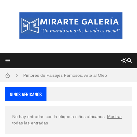
Frutas y Flores Para Colorear Imágenes
Pintores de Paisajes Famosos, Arte al Óleo
Dibujos para Colorear, una Actividad Divertida para Niños y Niñas
NIÑOS AFRICANOS
Dibujos Fáciles Para Pintar con Acrílico (Minimalismo Artístico)
No hay entradas con la etiqueta
niños africanos
.
Mostrar
Convocatoria exposición itinerante "SEMILLAS DE ARMONÍA 2025"
todas las entradas
San Valentín Dibujos a Lápiz del 14 de Febrero