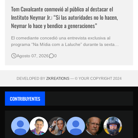
Tom Cavalcante conmovió al público al destacar el
Instituto Neymar Jr.: “Si las autoridades no lo hacen,
Neymar lo hace y bendice a generaciones”
El comediante concedió una entrevista exclusiva al
programa “Na Mídia com a Laluche” durante la sexta
edición de la Subasta del Instituto Neymar Jr., uno de los
Agosto 07, 2026
0
eventos benéficos más importantes de Brasil. En medio del
glamour de la sexta edición de la Subasta del Instituto
Neymar Jr., considerad…
DEVELOPED BY
ZKREATIONS
— © YOUR COPYRIGHT 2024
CONTRIBUYENTES