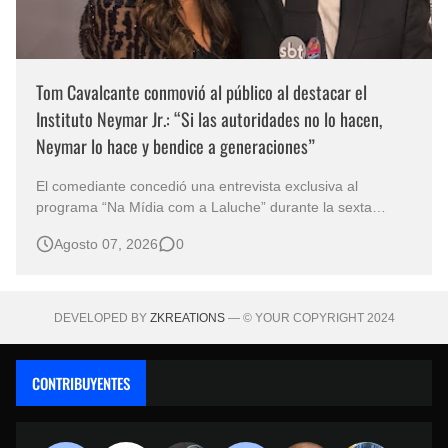
Tom Cavalcante conmovió al público al destacar el
Instituto Neymar Jr.: “Si las autoridades no lo hacen,
Neymar lo hace y bendice a generaciones”
El comediante concedió una entrevista exclusiva al
programa “Na Mídia com a Laluche” durante la sexta
edición de la Subasta del Instituto Neymar Jr., uno de los
Agosto 07, 2026
0
eventos benéficos más importantes de Brasil. En medio del
glamour de la sexta edición de la Subasta del Instituto
Neymar Jr., considerad…
DEVELOPED BY
ZKREATIONS
— © YOUR COPYRIGHT 2024
CONTRIBUYENTES