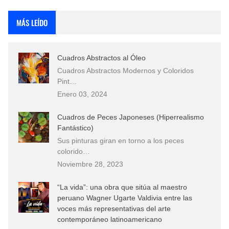
Rostros Bellos, La Perfección del Dibujo A Lápiz, Biryulina Vita
MÁS LEÍDO
Fotos Artísticas de las Actrices de Hollywood Más Bellas del Mundo
Cuadros Abstractos al Óleo
Que significan los cuadros de negras africanas?
Cuadros Abstractos Modernos y Coloridos
Pint…
El mundo del arte en pintura surrealista
Enero 03, 2024
Cuadros de Peces Japoneses (Hiperrealismo
Fantástico)
Sus pinturas giran en torno a los peces
colorido…
Noviembre 28, 2023
“La vida”: una obra que sitúa al maestro
peruano Wagner Ugarte Valdivia entre las
voces más representativas del arte
contemporáneo latinoamericano