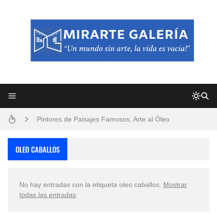
Frutas y Flores Para Colorear Imágenes
Pintores de Paisajes Famosos, Arte al Óleo
Dibujos para Colorear, una Actividad Divertida para Niños y Niñas
OLEO CABALLOS
Dibujos Fáciles Para Pintar con Acrílico (Minimalismo Artístico)
No hay entradas con la etiqueta
oleo caballos
.
Mostrar
Convocatoria exposición itinerante "SEMILLAS DE ARMONÍA 2025"
todas las entradas
San Valentín Dibujos a Lápiz del 14 de Febrero