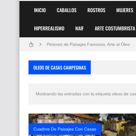
INICIO
CABALLOS
ROSTROS
MUJERES
HIPERREALISMO
NAIF
ARTE COSTUMBRISTA
Frutas y Flores Para Colorear Imágenes
Pintores de Paisajes Famosos, Arte al Óleo
Dibujos para Colorear, una Actividad Divertida
OLEOS DE CASAS CAMPESINAS
Dibujos Fáciles Para Pintar con Acrílico (Minim
Convocatoria exposición itinerante "SEMILL
Mostrando las entradas con la etiqueta
oleos de ca
San Valentín Dibujos a Lápiz del 14 de Febrer
Rostros Bellos, La Perfección del Dibujo A Lápiz
Fotos Artísticas de las Actrices de Hollywood
Cuadros De Paisajes Con Casas