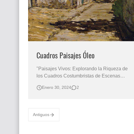
Que significan los cuadros de negras africana
El mundo del arte en pintura surrealista
Cuadros Paisajes Óleo
"Paisajes Vivos: Explorando la Riqueza de
los Cuadros Costumbristas de Escenas
Campesinas Pintados al Óleo" Serie de
Enero 30, 2024
2
Cuadros de Paisajes al Óleo PINTURAS
DE PAISAJES NATURALES Paisajes
Oleos Enrique B. Picasso "El Encanto
Inmortal de la Vida Rural Plasmado en
Antiguos
Pinceladas de Ól…