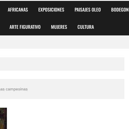
AFRICANAS
EXPOSICIONES
PAISAJES OLEO
BODEGON
ARTE FIGURATIVO
MUJERES
CULTURA
 para Niños y Niñas
alismo Artístico)
AS DE ARMONÍA 2025"
sas campesinas
o
, Biryulina Vita
 Más Bellas del Mundo