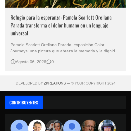
Refugio para la esperanza: Pamela Scarlett Orellana
Parada transforma el dolor humano en un lenguaje
universal
Pamela Scarlett Orellana Parada, exposición Color
Journeys: una pintura que abraza la memoria y la dignidad
La primera mirada basta para comprender que algunas
Agosto 06, 2026
0
obras no necesitan levantar la voz para permanecer en la
memoria. "Refuge in Your Mantle", de la artista Pamela
Scarlett Orella…
DEVELOPED BY
ZKREATIONS
— © YOUR COPYRIGHT 2024
CONTRIBUYENTES