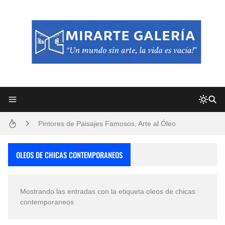
Frutas y Flores Para Colorear Imágenes
Pintores de Paisajes Famosos, Arte al Óleo
Dibujos para Colorear, una Actividad Divertida para Niños y Niñas
OLEOS DE CHICAS CONTEMPORANEOS
Dibujos Fáciles Para Pintar con Acrílico (Minimalismo Artístico)
Mostrando las entradas con la etiqueta
oleos de chicas
Convocatoria exposición itinerante "SEMILLAS DE ARMONÍA 2025"
contemporaneos
San Valentín Dibujos a Lápiz del 14 de Febrero