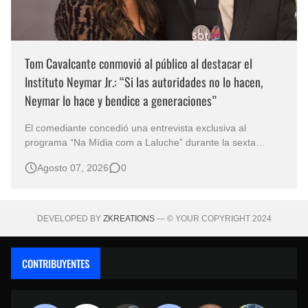
Tom Cavalcante conmovió al público al destacar el
Instituto Neymar Jr.: “Si las autoridades no lo hacen,
Neymar lo hace y bendice a generaciones”
El comediante concedió una entrevista exclusiva al
programa “Na Mídia com a Laluche” durante la sexta
edición de la Subasta del Instituto Neymar Jr., uno de los
Agosto 07, 2026
0
eventos benéficos más importantes de Brasil. En medio del
glamour de la sexta edición de la Subasta del Instituto
Neymar Jr., considerad…
DEVELOPED BY
ZKREATIONS
— © YOUR COPYRIGHT 2024
CONTRIBUYENTES