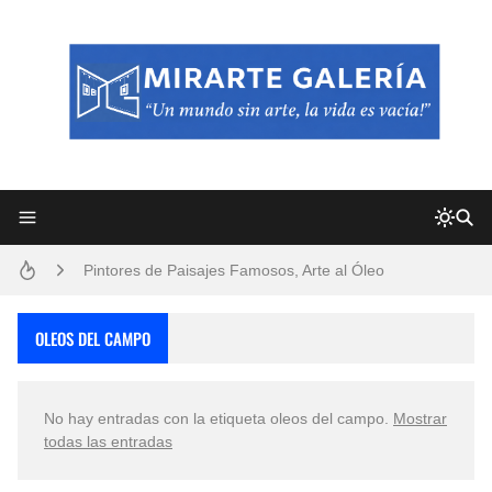
Frutas y Flores Para Colorear Imágenes
Pintores de Paisajes Famosos, Arte al Óleo
Dibujos para Colorear, una Actividad Divertida para Niños y Niñas
OLEOS DEL CAMPO
Dibujos Fáciles Para Pintar con Acrílico (Minimalismo Artístico)
No hay entradas con la etiqueta
oleos del campo
.
Mostrar
Convocatoria exposición itinerante "SEMILLAS DE ARMONÍA 2025"
todas las entradas
San Valentín Dibujos a Lápiz del 14 de Febrero