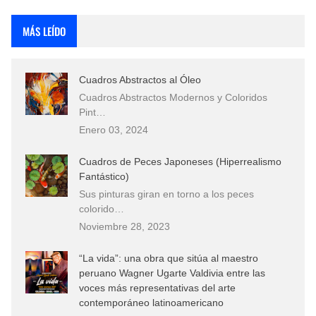
Rostros Bellos, La Perfección del Dibujo A Lápiz, Biryulina Vita
MÁS LEÍDO
Fotos Artísticas de las Actrices de Hollywood Más Bellas del Mundo
Cuadros Abstractos al Óleo
Que significan los cuadros de negras africanas?
Cuadros Abstractos Modernos y Coloridos
Pint…
El mundo del arte en pintura surrealista
Enero 03, 2024
Cuadros de Peces Japoneses (Hiperrealismo
Fantástico)
Sus pinturas giran en torno a los peces
colorido…
Noviembre 28, 2023
“La vida”: una obra que sitúa al maestro
peruano Wagner Ugarte Valdivia entre las
voces más representativas del arte
contemporáneo latinoamericano