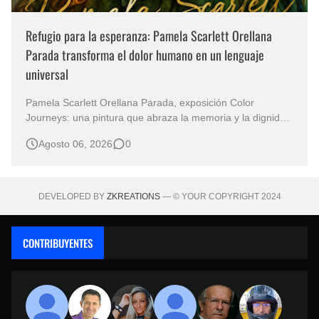
Refugio para la esperanza: Pamela Scarlett Orellana
Parada transforma el dolor humano en un lenguaje
universal
Pamela Scarlett Orellana Parada, exposición Color
Journeys: una pintura que abraza la memoria y la dignidad
La primera mirada basta para comprender que algunas
Agosto 06, 2026
0
obras no necesitan levantar la voz para permanecer en la
memoria. "Refuge in Your Mantle", de la artista Pamela
Scarlett Orella…
DEVELOPED BY
ZKREATIONS
— © YOUR COPYRIGHT 2024
CONTRIBUYENTES