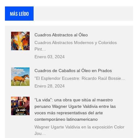
Rostros Bellos, La Perfección del Dibujo A Lápiz, Biryulina Vita
MÁS LEÍDO
Fotos Artísticas de las Actrices de Hollywood Más Bellas del Mundo
Cuadros Abstractos al Óleo
Que significan los cuadros de negras africanas?
Cuadros Abstractos Modernos y Coloridos
Pint…
El mundo del arte en pintura surrealista
Enero 03, 2024
Cuadros de Caballos al Óleo en Prados
"El Esplendor Ecuestre: Ricardo Raúl Bossie…
Enero 28, 2024
“La vida”: una obra que sitúa al maestro
peruano Wagner Ugarte Valdivia entre las
voces más representativas del arte
contemporáneo latinoamericano
Wagner Ugarte Valdivia en la exposición Color
Jou…