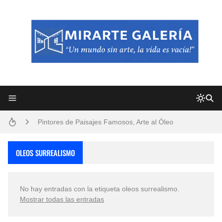
Frutas y Flores Para Colorear Imágenes
Pintores de Paisajes Famosos, Arte al Óleo
Dibujos para Colorear, una Actividad Divertida para Niños y Niñas
OLEOS SURREALISMO
Dibujos Fáciles Para Pintar con Acrílico (Minimalismo Artístico)
No hay entradas con la etiqueta
oleos surrealismo
.
Convocatoria exposición itinerante "SEMILLAS DE ARMONÍA 2025"
Mostrar todas las entradas
San Valentín Dibujos a Lápiz del 14 de Febrero