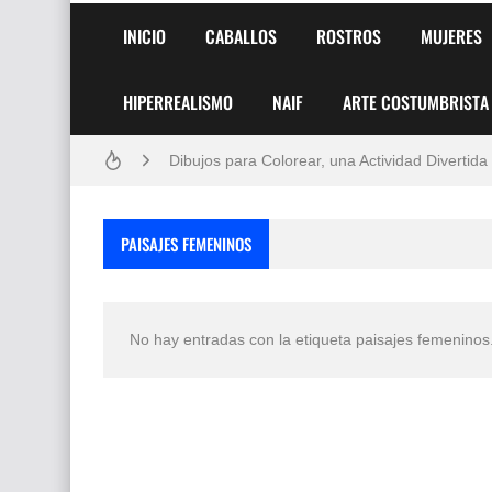
Frutas y Flores Para Colorear Imágenes
INICIO
CABALLOS
ROSTROS
MUJERES
Pintores de Paisajes Famosos, Arte al Óleo
HIPERREALISMO
NAIF
ARTE COSTUMBRISTA
Dibujos para Colorear, una Actividad Divertida
Dibujos Fáciles Para Pintar con Acrílico (Minim
Convocatoria exposición itinerante "SEMILL
PAISAJES FEMENINOS
San Valentín Dibujos a Lápiz del 14 de Febrer
Rostros Bellos, La Perfección del Dibujo A Lápiz
No hay entradas con la etiqueta
paisajes femeninos
Fotos Artísticas de las Actrices de Hollywood
Que significan los cuadros de negras africana
El mundo del arte en pintura surrealista