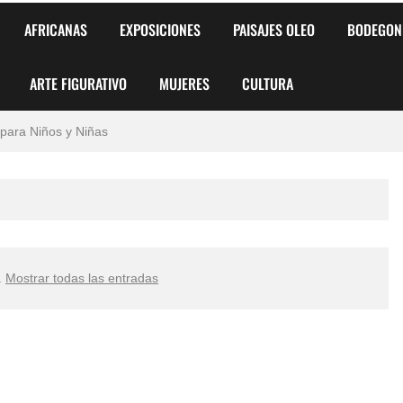
AFRICANAS
EXPOSICIONES
PAISAJES OLEO
BODEGON
ARTE FIGURATIVO
MUJERES
CULTURA
 para Niños y Niñas
alismo Artístico)
AS DE ARMONÍA 2025"
o
, Biryulina Vita
.
Mostrar todas las entradas
 Más Bellas del Mundo
s?