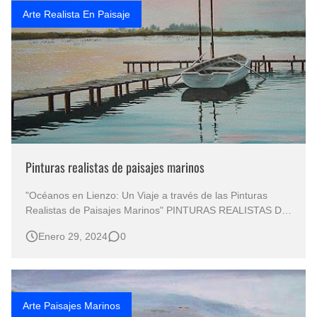
Arte Realista En Paisaje
Pinturas realistas de paisajes marinos
"Océanos en Lienzo: Un Viaje a través de las Pinturas
Realistas de Paisajes Marinos" PINTURAS REALISTAS DE
PAISAJES MARINOS Paisaje Marino Pintado al Óleo
Enero 29, 2024
0
Pintura Paisaje Marino Óleo Sobre Lienzo PAISAJE
MARINO ÓLEO Paisajes Marinos "La Magia del Realismo
que Captura la Esencia…
Arte Paisajes Marinos