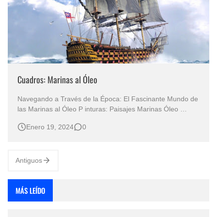
Cuadros: Marinas al Óleo
Navegando a Través de la Época: El Fascinante Mundo de
las Marinas al Óleo P inturas: Paisajes Marinas Óleo
CUADROS DE MARINAS AL OLEO Paisajes Marinos Óleo
Enero 19, 2024
0
Paisajes Marinos Pintura Óleo Cuadros de Paisajes
Marinos Una Odisea Visual a Través de Barcos, Banderas
y Fragatas en las Pinturas que…
Antiguos
MÁS LEÍDO