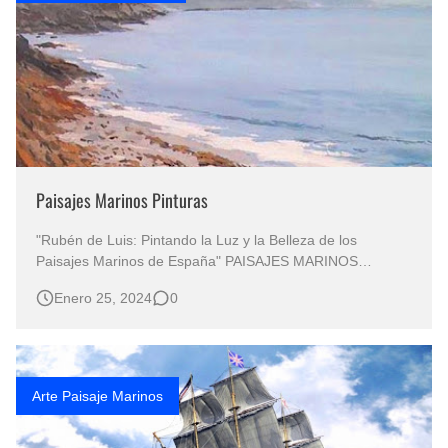
Paisajes Marinos Pinturas
"Rubén de Luis: Pintando la Luz y la Belleza de los
Paisajes Marinos de España" PAISAJES MARINOS
PINTURAS Pintura Paisajes Marinos al Óleo Arte: Paisajes
Enero 25, 2024
0
Marinos Pintor Rubén de Luis Paisajes Marinos Pintados
al Óleo Pintura Paisaje Marino al Óleo Sobre Lienzo
Paisaje Marino "…
Arte Paisaje Marinos