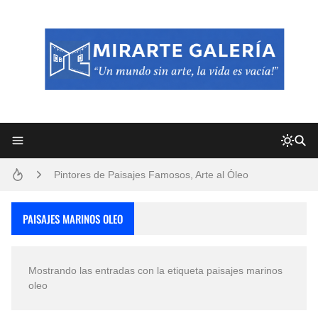
Frutas y Flores Para Colorear Imágenes
Pintores de Paisajes Famosos, Arte al Óleo
Dibujos para Colorear, una Actividad Divertida para Niños y Niñas
PAISAJES MARINOS OLEO
Dibujos Fáciles Para Pintar con Acrílico (Minimalismo Artístico)
Mostrando las entradas con la etiqueta
paisajes marinos
Convocatoria exposición itinerante "SEMILLAS DE ARMONÍA 2025"
oleo
San Valentín Dibujos a Lápiz del 14 de Febrero