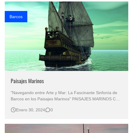
Rostros Bellos, La Perfección del Dibujo A Lápiz, Biryulina Vita
Barcos
Fotos Artísticas de las Actrices de Hollywood Más Bellas del Mundo
Que significan los cuadros de negras africanas?
El mundo del arte en pintura surrealista
Paisajes Marinos
"Navegando entre Arte y Mar: La Fascinante Sinfonía de
Barcos en los Paisajes Marinos" PAISAJES MARINOS CON
BARCOS PINTADOS AL OLEO REALISMO MARINAS
Enero 30, 2024
0
OLEO Paisajes Marinos Óleo Realismo del Paisajismo
Marino Las mas bellas pinturas al óleo del mar "La
Inmensidad del Mar en…