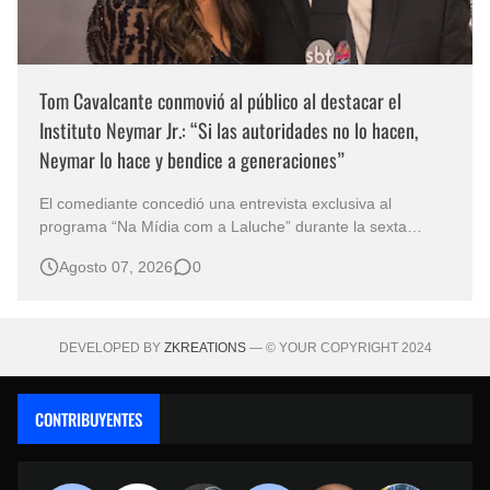
Tom Cavalcante conmovió al público al destacar el
Instituto Neymar Jr.: “Si las autoridades no lo hacen,
Neymar lo hace y bendice a generaciones”
El comediante concedió una entrevista exclusiva al
programa “Na Mídia com a Laluche” durante la sexta
edición de la Subasta del Instituto Neymar Jr., uno de los
Agosto 07, 2026
0
eventos benéficos más importantes de Brasil. En medio del
glamour de la sexta edición de la Subasta del Instituto
Neymar Jr., considerad…
DEVELOPED BY
ZKREATIONS
— © YOUR COPYRIGHT 2024
CONTRIBUYENTES