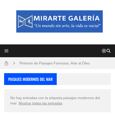
Frutas y Flores Para Colorear Imágenes
Pintores de Paisajes Famosos, Arte al Óleo
Dibujos para Colorear, una Actividad Divertida para Niños y Niñas
PAISAJES MODERNOS DEL MAR
Dibujos Fáciles Para Pintar con Acrílico (Minimalismo Artístico)
No hay entradas con la etiqueta
paisajes modernos del
Convocatoria exposición itinerante "SEMILLAS DE ARMONÍA 2025"
mar
.
Mostrar todas las entradas
San Valentín Dibujos a Lápiz del 14 de Febrero