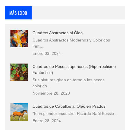
Rostros Bellos, La Perfección del Dibujo A Lápiz, Biryulina Vita
MÁS LEÍDO
Fotos Artísticas de las Actrices de Hollywood Más Bellas del Mundo
Cuadros Abstractos al Óleo
Que significan los cuadros de negras africanas?
Cuadros Abstractos Modernos y Coloridos
Pint…
El mundo del arte en pintura surrealista
Enero 03, 2024
Cuadros de Peces Japoneses (Hiperrealismo
Fantástico)
Sus pinturas giran en torno a los peces
colorido…
Noviembre 28, 2023
Cuadros de Caballos al Óleo en Prados
"El Esplendor Ecuestre: Ricardo Raúl Bossie…
Enero 28, 2024